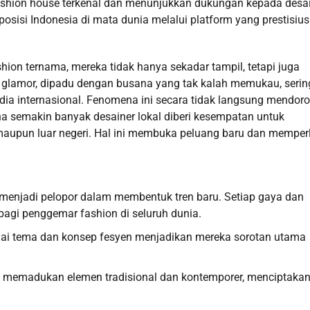
 fashion house terkenal dan menunjukkan dukungan kepada desa
sisi Indonesia di mata dunia melalui platform yang prestisius 
shion ternama, mereka tidak hanya sekadar tampil, tetapi juga
lamor, dipadu dengan busana yang tak kalah memukau, sering
dia internasional. Fenomena ini secara tidak langsung mendor
ana semakin banyak desainer lokal diberi kesempatan untuk
 maupun luar negeri. Hal ini membuka peluang baru dan memper
i menjadi pelopor dalam membentuk tren baru. Setiap gaya dan
gi penggemar fashion di seluruh dunia.
gai tema dan konsep fesyen menjadikan mereka sorotan utama
ya memadukan elemen tradisional dan kontemporer, menciptaka