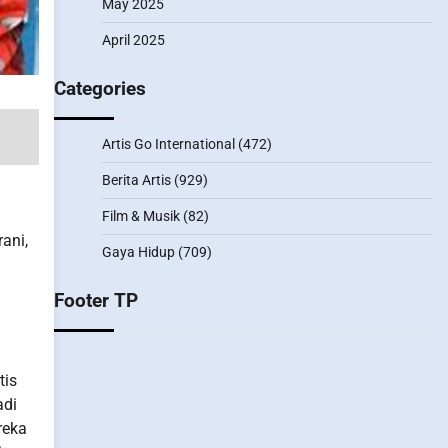
May 2025
April 2025
Categories
Artis Go International
(472)
Berita Artis
(929)
Film & Musik
(82)
ani,
Gaya Hidup
(709)
Footer TP
tis
adi
reka