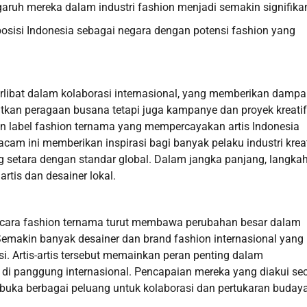
aruh mereka dalam industri fashion menjadi semakin signifika
osisi Indonesia sebagai negara dengan potensi fashion yang
terlibat dalam kolaborasi internasional, yang memberikan dampa
ibatkan peragaan busana tetapi juga kampanye dan proyek kreatif
an label fashion ternama yang mempercayakan artis Indonesia
cam ini memberikan inspirasi bagi banyak pelaku industri kreat
setara dengan standar global. Dalam jangka panjang, langkah
rtis dan desainer lokal.
m acara fashion ternama turut membawa perubahan besar dalam
. Semakin banyak desainer dan brand fashion internasional yang
i. Artis-artis tersebut memainkan peran penting dalam
di panggung internasional. Pencapaian mereka yang diakui se
uka berbagai peluang untuk kolaborasi dan pertukaran buday