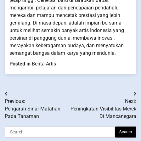
tetap tinggi. Generasi baru diharapkan dapat
mengambil pelajaran dari pencapaian pendahulu
mereka dan mampu mencetak prestasi yang lebih
gemilang. Di masa depan, adalah impian bersama
untuk melihat semakin banyak artis Indonesia yang
bersinar di panggung dunia, membawa inovasi,
merayakan keberagaman budaya, dan menyatukan
semangat bangsa dalam karya yang mendunia.
Posted in
Berita Artis
Post
Previous:
Next:
navigation
Pengaruh Sinar Matahari
Peningkatan Visibilitas Merek
Pada Tanaman
Di Mancanegara
Search
for: