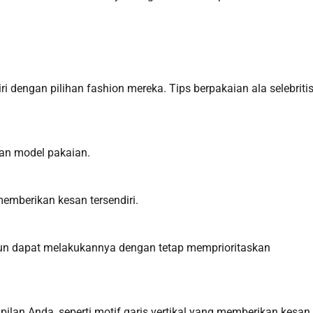
i dengan pilihan fashion mereka. Tips berpakaian ala selebritis
an model pakaian.
 memberikan kesan tersendiri.
a pun dapat melakukannya dengan tetap memprioritaskan
an Anda, seperti motif garis vertikal yang memberikan kesan 