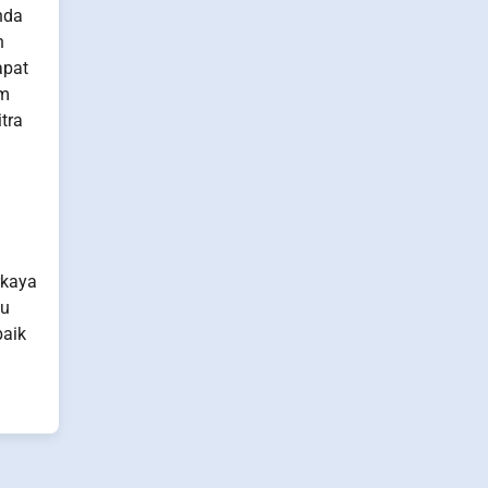
nda
n
apat
am
tra
rkaya
au
baik