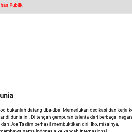
has Publik
unia
ood bukanlah datang tiba-tiba. Memerlukan dedikasi dan kerja k
r di dunia ini. Di tengah gempuran talenta dari berbagai negara
s dan Joe Taslim berhasil membuktikan diri. Iko, misalnya,
” membawa nama Indonesia ke kancah internasional.