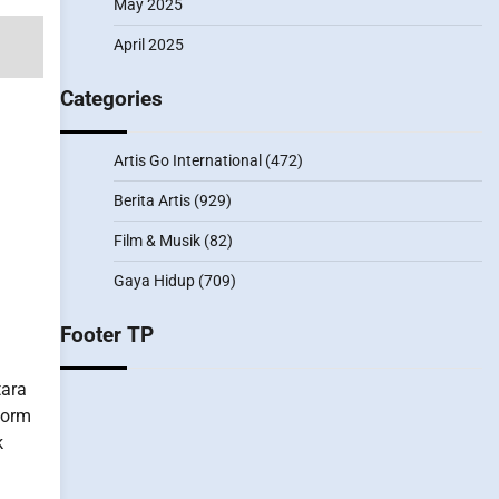
May 2025
April 2025
Categories
Artis Go International
(472)
Berita Artis
(929)
Film & Musik
(82)
Gaya Hidup
(709)
Footer TP
tara
form
k