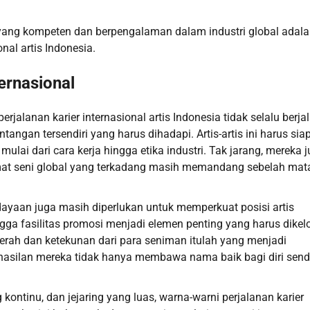
yang kompeten dan berpengalaman dalam industri global adal
nal artis Indonesia.
ernasional
rjalanan karier internasional artis Indonesia tidak selalu berja
ngan tersendiri yang harus dihadapi. Artis-artis ini harus sia
ulai dari cara kerja hingga etika industri. Tak jarang, mereka 
mat seni global yang terkadang masih memandang sebelah mat
dayaan juga masih diperlukan untuk memperkuat posisi artis
ngga fasilitas promosi menjadi elemen penting yang harus dikel
rah dan ketekunan dari para seniman itulah yang menjadi
asilan mereka tidak hanya membawa nama baik bagi diri sendi
ntinu, dan jejaring yang luas, warna-warni perjalanan karier