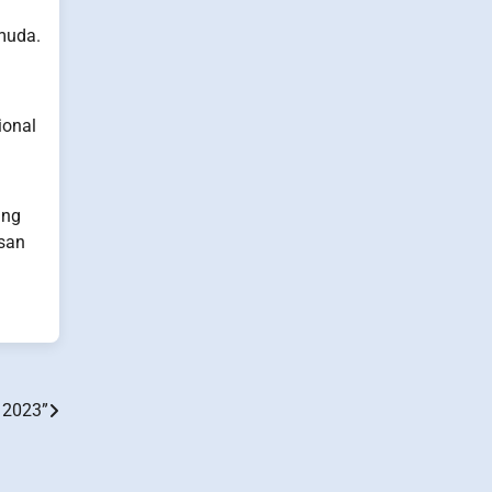
 muda.
ional
ang
asan
 2023”