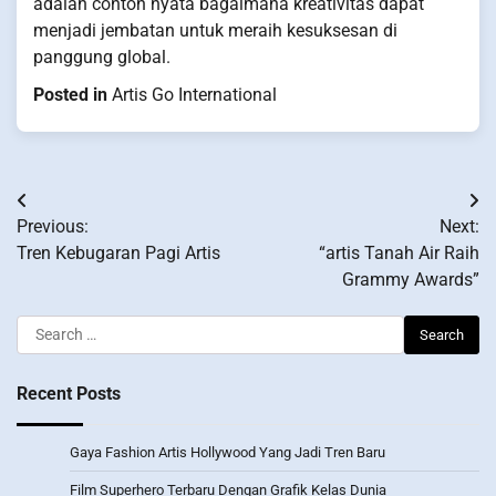
adalah contoh nyata bagaimana kreativitas dapat
menjadi jembatan untuk meraih kesuksesan di
panggung global.
Posted in
Artis Go International
Post
Previous:
Next:
navigation
Tren Kebugaran Pagi Artis
“artis Tanah Air Raih
Grammy Awards”
Search
for:
Recent Posts
Gaya Fashion Artis Hollywood Yang Jadi Tren Baru
Film Superhero Terbaru Dengan Grafik Kelas Dunia