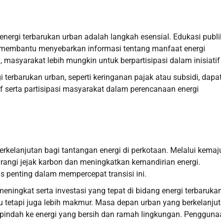
ergi terbarukan urban adalah langkah esensial. Edukasi publi
n membantu menyebarkan informasi tentang manfaat energi
asyarakat lebih mungkin untuk berpartisipasi dalam inisiatif 
 terbarukan urban, seperti keringanan pajak atau subsidi, dapa
f serta partisipasi masyarakat dalam perencanaan energi
rkelanjutan bagi tantangan energi di perkotaan. Melalui kema
urangi jejak karbon dan meningkatkan kemandirian energi.
s penting dalam mempercepat transisi ini.
ingkat serta investasi yang tepat di bidang energi terbarukan
u tetapi juga lebih makmur. Masa depan urban yang berkelanju
pindah ke energi yang bersih dan ramah lingkungan. Pengguna