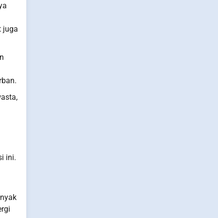
ya
t juga
an
rban.
asta,
 ini.
anyak
rgi