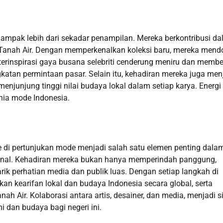
dampak lebih dari sekadar penampilan. Mereka berkontribusi d
Tanah Air. Dengan memperkenalkan koleksi baru, mereka mend
rinspirasi gaya busana selebriti cenderung meniru dan membe
tan permintaan pasar. Selain itu, kehadiran mereka juga men
enjunjung tinggi nilai budaya lokal dalam setiap karya. Energi
unia mode Indonesia.
e di pertunjukan mode menjadi salah satu elemen penting dala
ional. Kehadiran mereka bukan hanya memperindah panggung,
k perhatian media dan publik luas. Dengan setiap langkah di
kan kearifan lokal dan budaya Indonesia secara global, serta
ah Air. Kolaborasi antara artis, desainer, dan media, menjadi s
dan budaya bagi negeri ini.