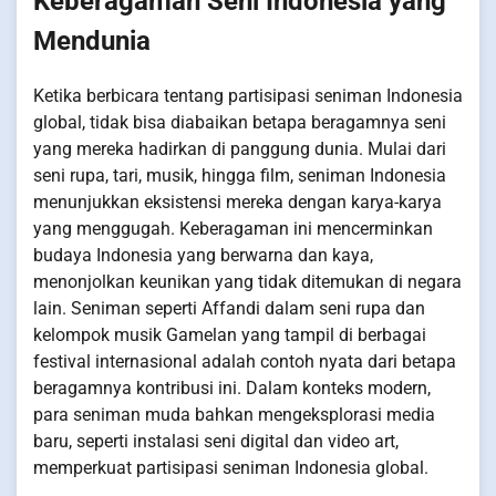
Keberagaman Seni Indonesia yang
Mendunia
Ketika berbicara tentang partisipasi seniman Indonesia
global, tidak bisa diabaikan betapa beragamnya seni
yang mereka hadirkan di panggung dunia. Mulai dari
seni rupa, tari, musik, hingga film, seniman Indonesia
menunjukkan eksistensi mereka dengan karya-karya
yang menggugah. Keberagaman ini mencerminkan
budaya Indonesia yang berwarna dan kaya,
menonjolkan keunikan yang tidak ditemukan di negara
lain. Seniman seperti Affandi dalam seni rupa dan
kelompok musik Gamelan yang tampil di berbagai
festival internasional adalah contoh nyata dari betapa
beragamnya kontribusi ini. Dalam konteks modern,
para seniman muda bahkan mengeksplorasi media
baru, seperti instalasi seni digital dan video art,
memperkuat partisipasi seniman Indonesia global.