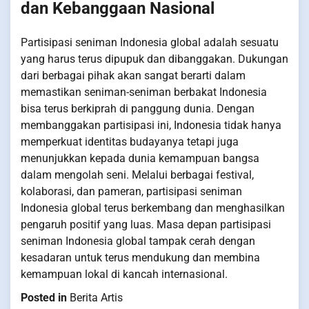
dan Kebanggaan Nasional
Partisipasi seniman Indonesia global adalah sesuatu
yang harus terus dipupuk dan dibanggakan. Dukungan
dari berbagai pihak akan sangat berarti dalam
memastikan seniman-seniman berbakat Indonesia
bisa terus berkiprah di panggung dunia. Dengan
membanggakan partisipasi ini, Indonesia tidak hanya
memperkuat identitas budayanya tetapi juga
menunjukkan kepada dunia kemampuan bangsa
dalam mengolah seni. Melalui berbagai festival,
kolaborasi, dan pameran, partisipasi seniman
Indonesia global terus berkembang dan menghasilkan
pengaruh positif yang luas. Masa depan partisipasi
seniman Indonesia global tampak cerah dengan
kesadaran untuk terus mendukung dan membina
kemampuan lokal di kancah internasional.
Posted in
Berita Artis