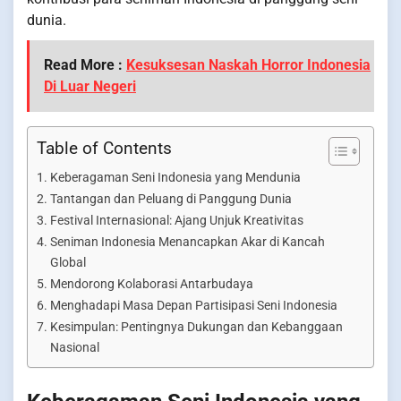
dunia.
Read More :
Kesuksesan Naskah Horror Indonesia
Di Luar Negeri
Table of Contents
Keberagaman Seni Indonesia yang Mendunia
Tantangan dan Peluang di Panggung Dunia
Festival Internasional: Ajang Unjuk Kreativitas
Seniman Indonesia Menancapkan Akar di Kancah
Global
Mendorong Kolaborasi Antarbudaya
Menghadapi Masa Depan Partisipasi Seni Indonesia
Kesimpulan: Pentingnya Dukungan dan Kebanggaan
Nasional