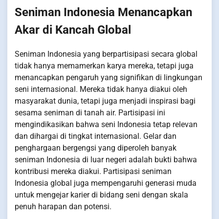
Seniman Indonesia Menancapkan
Akar di Kancah Global
Seniman Indonesia yang berpartisipasi secara global
tidak hanya memamerkan karya mereka, tetapi juga
menancapkan pengaruh yang signifikan di lingkungan
seni internasional. Mereka tidak hanya diakui oleh
masyarakat dunia, tetapi juga menjadi inspirasi bagi
sesama seniman di tanah air. Partisipasi ini
mengindikasikan bahwa seni Indonesia tetap relevan
dan dihargai di tingkat internasional. Gelar dan
penghargaan bergengsi yang diperoleh banyak
seniman Indonesia di luar negeri adalah bukti bahwa
kontribusi mereka diakui. Partisipasi seniman
Indonesia global juga mempengaruhi generasi muda
untuk mengejar karier di bidang seni dengan skala
penuh harapan dan potensi.