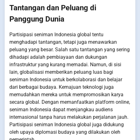
Tantangan dan Peluang di
Panggung Dunia
Partisipasi seniman Indonesia global tentu
menghadapi tantangan, tetapi juga menawarkan
peluang yang besar. Salah satu tantangan yang sering
dihadapi adalah pembiayaan dan dukungan
infrastruktur yang kurang memadai. Namun, di sisi
lain, globalisasi memberikan peluang luas bagi
seniman Indonesia untuk berkolaborasi dan belajar
dari berbagai budaya. Kemajuan teknologi juga
memudahkan mereka untuk mempromosikan karya
secara global. Dengan memanfaatkan platform online,
seniman Indonesia dapat menjangkau audiens
internasional tanpa harus melakukan perjalanan jauh.
Partisipasi seniman Indonesia global juga didukung
oleh upaya diplomasi budaya yang dilakukan oleh
pemerintah.