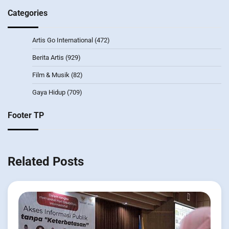
Categories
Artis Go International
(472)
Berita Artis
(929)
Film & Musik
(82)
Gaya Hidup
(709)
Footer TP
Related Posts