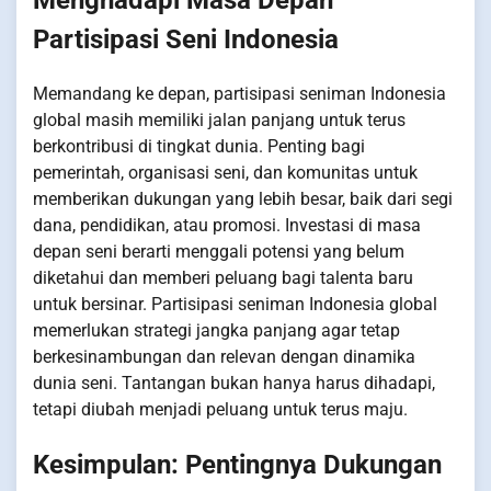
Menghadapi Masa Depan
Partisipasi Seni Indonesia
Memandang ke depan, partisipasi seniman Indonesia
global masih memiliki jalan panjang untuk terus
berkontribusi di tingkat dunia. Penting bagi
pemerintah, organisasi seni, dan komunitas untuk
memberikan dukungan yang lebih besar, baik dari segi
dana, pendidikan, atau promosi. Investasi di masa
depan seni berarti menggali potensi yang belum
diketahui dan memberi peluang bagi talenta baru
untuk bersinar. Partisipasi seniman Indonesia global
memerlukan strategi jangka panjang agar tetap
berkesinambungan dan relevan dengan dinamika
dunia seni. Tantangan bukan hanya harus dihadapi,
tetapi diubah menjadi peluang untuk terus maju.
Kesimpulan: Pentingnya Dukungan