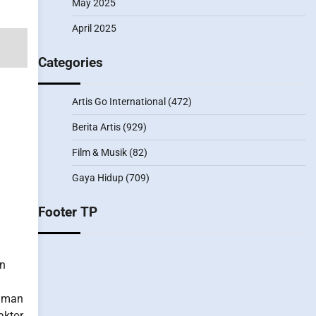
May 2025
April 2025
Categories
Artis Go International
(472)
Berita Artis
(929)
Film & Musik
(82)
Gaya Hidup
(709)
Footer TP
an
.
ilman
aktor