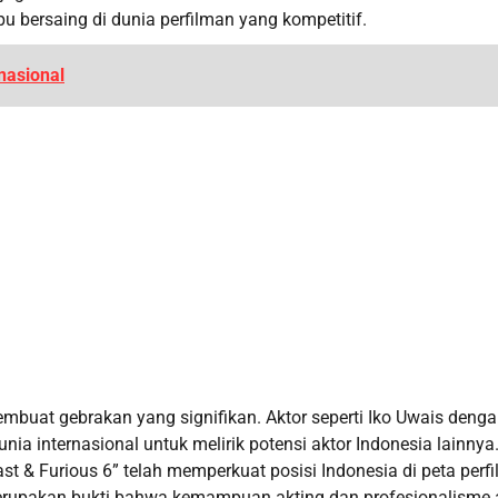
 bersaing di dunia perfilman yang kompetitif.
nasional
membuat gebrakan yang signifikan. Aktor seperti Iko Uwais deng
ia internasional untuk melirik potensi aktor Indonesia lainnya
t & Furious 6” telah memperkuat posisi Indonesia di peta perf
merupakan bukti bahwa kemampuan akting dan profesionalisme 