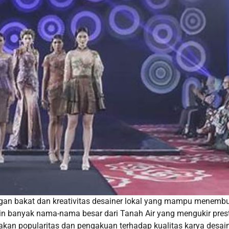
engan bakat dan kreativitas desainer lokal yang mampu menemb
kin banyak nama-nama besar dari Tanah Air yang mengukir pres
kan popularitas dan pengakuan terhadap kualitas karya desain