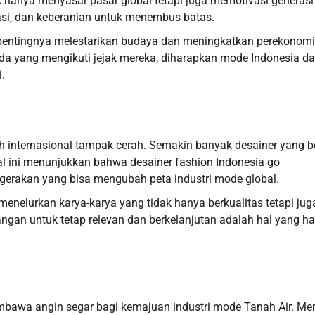
k hanya menyasar pasar global tetapi juga memotivasi generasi
asi, dan keberanian untuk menembus batas.
n pentingnya melestarikan budaya dan meningkatkan perekonom
da yang mengikuti jejak mereka, diharapkan mode Indonesia d
.
ah internasional tampak cerah. Semakin banyak desainer yang b
l ini menunjukkan bahwa desainer fashion Indonesia go
h gerakan yang bisa mengubah peta industri mode global.
menelurkan karya-karya yang tidak hanya berkualitas tetapi jug
angan untuk tetap relevan dan berkelanjutan adalah hal yang h
embawa angin segar bagi kemajuan industri mode Tanah Air. Me