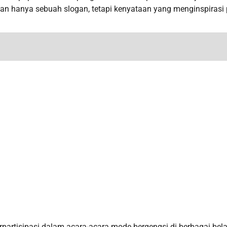
ukan hanya sebuah slogan, tetapi kenyataan yang menginspirasi
rpartisipasi dalam acara-acara mode bergengsi di berbagai bel