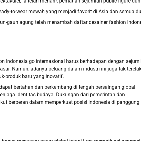
ktakuler, ia telah menarik perhatian sejumlah public figure dun
eady-to-wear mewah yang menjadi favorit di Asia dan semua du
un-gaun agung telah menambah daftar desainer fashion Indon
ion Indonesia go internasional harus berhadapan dengan sejum
pasar. Namun, adanya peluang dalam industri ini juga tak terela
k-produk baru yang inovatif.
dapat bertahan dan berkembang di tengah persaingan global.
 menjaga identitas budaya. Dukungan dari pemerintah dan
a ikut berperan dalam memperkuat posisi Indonesia di panggung