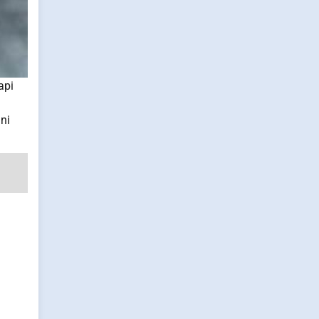
api
ni