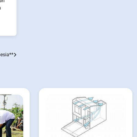
ah
a
esia**