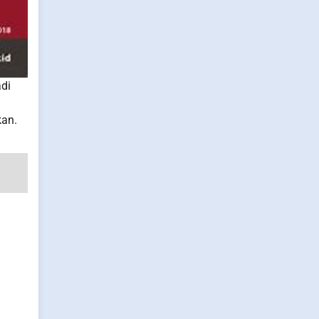
di
kan.