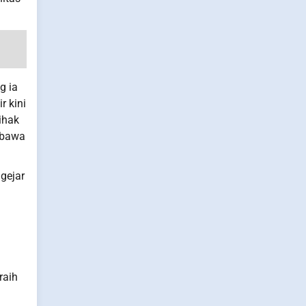
g ia
r kini
ihak
embawa
gejar
raih