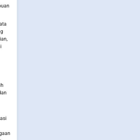
mpuan
ata
ng
ian,
i
ih
dan
asi
rgaan