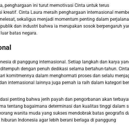
a, penghargaan ini turut memotivasi Cinta untuk terus
i kreatif. Cinta Laura meraih penghargaan internasional memb
melesat, sekaligus menjadi momentum penting dalam perjalan
i publik dan industri bahwa ia merupakan sosok berpengaruh y
luar batas negara.
onal
sia di panggung internasional. Setiap langkah dan karya yan
h ditempuh dengan penuh dedikasi selama bertahun-tahun. Cint
dari komitmennya dalam menghormati proses dan selalu menja
dan internasional lainnya juga pernah ia raih dalam kategori be
idasi penting bahwa jerih payah dan pengorbanan akan terbaya
na tentang bagaimana determinasi dan kualitas tinggi dalam s
seorang wanita muda yang sukses mendobrak batas geografis 
 hiburan Indonesia agar lebih berani berlaga di panggung