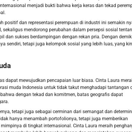
internasional menjadi bukti bahwa kerja keras dan tekad pere
al.
positif dan representasi perempuan di industri ini semakin ny
l, sekaligus mendorong perubahan dalam persepsi sosial tenta
pil dan sukses berdampingan dengan rekan pria. Dengan demik
 sendiri, tetapi juga kelompok sosial yang lebih luas, yang kin
Muda
as dapat mewujudkan pencapaian luar biasa. Cinta Laura mera
erasi muda Indonesia untuk tidak takut menghadapi tantangan 
 bahwa dengan tekad dan komitmen, batas geografis dapat
ara.
nya, tetapi juga sebagai cerminan dari semangat dan determin
i tidak hanya menambah portofolionya, tetapi juga memberikan
r mimpinya di tingkat internasional. Cinta Laura meraih pengha