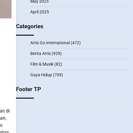
May 2025
April 2025
Categories
Artis Go International
(472)
Berita Artis
(929)
Film & Musik
(82)
Gaya Hidup
(709)
Footer TP
an di
an,
as
itas