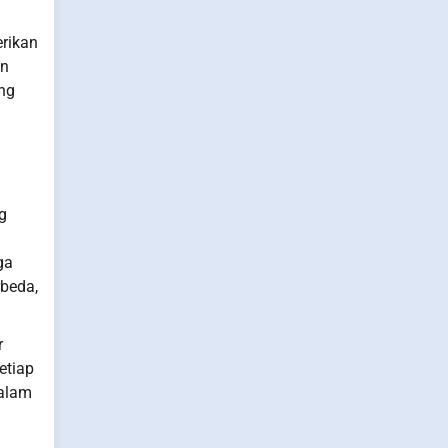
erikan
an
ang
g
a
ga
rbeda,
r
etiap
dalam