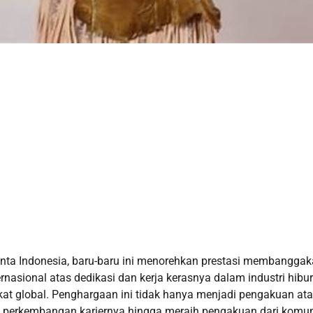
alenta Indonesia, baru-baru ini menorehkan prestasi membanggak
rnasional atas dedikasi dan kerja kerasnya dalam industri hibur
kat global. Penghargaan ini tidak hanya menjadi pengakuan at
at perkembangan kariernya hingga meraih pengakuan dari komun