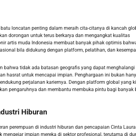
batu loncatan penting dalam meraih cita-citanya di kancah glo
ikan dorongan untuk terus berkarya dan mengangkat kualitas
pionir artis muda Indonesia membuat banyak pihak optimis bahw
rnasional bila didukung dengan platform, pelatihan, dan kesemp
an bahwa tidak ada batasan geografis yang dapat menghalangi
 dan hasrat untuk mencapai impian. Penghargaan ini bukan han
 mendukung perjalanan kariernya. Dengan platform global yang ki
gkan pengaruhnya dan membantu membuka pintu bagi banyak 
dustri Hiburan
ran perempuan di industri hiburan dan pencapaian Cinta Laura
engejar impian mereka di sektor profesional, terutama di du