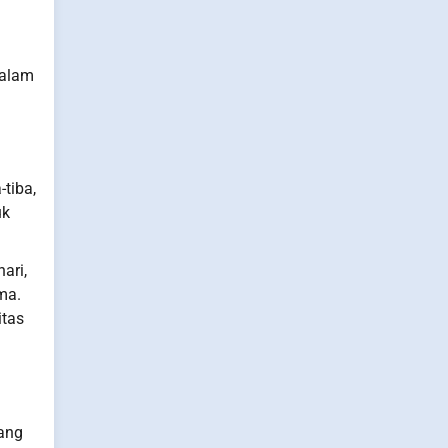
dalam
tiba,
uk
ari,
ma.
itas
rang