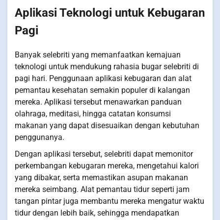
Aplikasi Teknologi untuk Kebugaran
Pagi
Banyak selebriti yang memanfaatkan kemajuan
teknologi untuk mendukung rahasia bugar selebriti di
pagi hari. Penggunaan aplikasi kebugaran dan alat
pemantau kesehatan semakin populer di kalangan
mereka. Aplikasi tersebut menawarkan panduan
olahraga, meditasi, hingga catatan konsumsi
makanan yang dapat disesuaikan dengan kebutuhan
penggunanya.
Dengan aplikasi tersebut, selebriti dapat memonitor
perkembangan kebugaran mereka, mengetahui kalori
yang dibakar, serta memastikan asupan makanan
mereka seimbang. Alat pemantau tidur seperti jam
tangan pintar juga membantu mereka mengatur waktu
tidur dengan lebih baik, sehingga mendapatkan