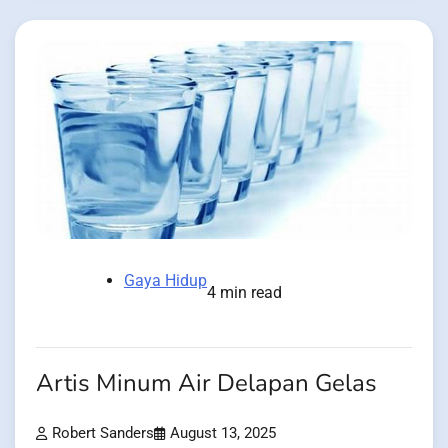
Gaya Hidup
4 min read
Artis Minum Air Delapan Gelas
Robert Sanders
August 13, 2025