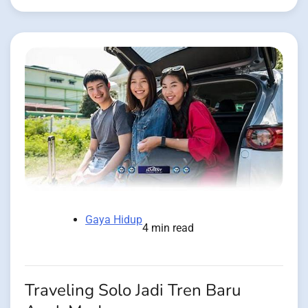
Gaya Hidup
4 min read
Traveling Solo Jadi Tren Baru