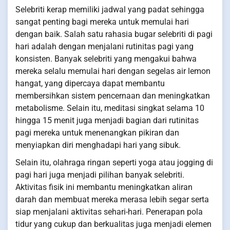
Selebriti kerap memiliki jadwal yang padat sehingga
sangat penting bagi mereka untuk memulai hari
dengan baik. Salah satu rahasia bugar selebriti di pagi
hari adalah dengan menjalani rutinitas pagi yang
konsisten. Banyak selebriti yang mengakui bahwa
mereka selalu memulai hari dengan segelas air lemon
hangat, yang dipercaya dapat membantu
membersihkan sistem pencernaan dan meningkatkan
metabolisme. Selain itu, meditasi singkat selama 10
hingga 15 menit juga menjadi bagian dari rutinitas
pagi mereka untuk menenangkan pikiran dan
menyiapkan diri menghadapi hari yang sibuk.
Selain itu, olahraga ringan seperti yoga atau jogging di
pagi hari juga menjadi pilihan banyak selebriti.
Aktivitas fisik ini membantu meningkatkan aliran
darah dan membuat mereka merasa lebih segar serta
siap menjalani aktivitas sehari-hari. Penerapan pola
tidur yang cukup dan berkualitas juga menjadi elemen