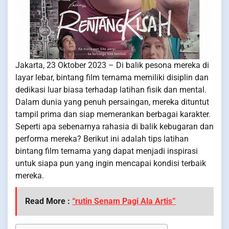
Jakarta, 23 Oktober 2023 – Di balik pesona mereka di
layar lebar, bintang film ternama memiliki disiplin dan
dedikasi luar biasa terhadap latihan fisik dan mental.
Dalam dunia yang penuh persaingan, mereka dituntut
tampil prima dan siap memerankan berbagai karakter.
Seperti apa sebenarnya rahasia di balik kebugaran dan
performa mereka? Berikut ini adalah tips latihan
bintang film ternama yang dapat menjadi inspirasi
untuk siapa pun yang ingin mencapai kondisi terbaik
mereka.
Read More :
“rutin Senam Pagi Ala Artis”