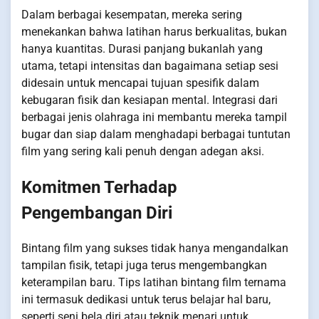
Dalam berbagai kesempatan, mereka sering
menekankan bahwa latihan harus berkualitas, bukan
hanya kuantitas. Durasi panjang bukanlah yang
utama, tetapi intensitas dan bagaimana setiap sesi
didesain untuk mencapai tujuan spesifik dalam
kebugaran fisik dan kesiapan mental. Integrasi dari
berbagai jenis olahraga ini membantu mereka tampil
bugar dan siap dalam menghadapi berbagai tuntutan
film yang sering kali penuh dengan adegan aksi.
Komitmen Terhadap
Pengembangan Diri
Bintang film yang sukses tidak hanya mengandalkan
tampilan fisik, tetapi juga terus mengembangkan
keterampilan baru. Tips latihan bintang film ternama
ini termasuk dedikasi untuk terus belajar hal baru,
seperti seni bela diri atau teknik menari untuk