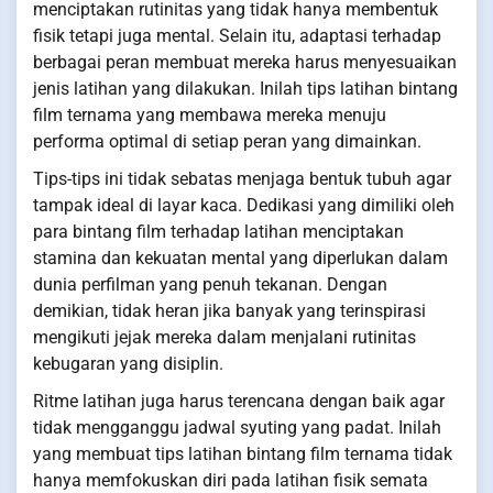
menciptakan rutinitas yang tidak hanya membentuk
fisik tetapi juga mental. Selain itu, adaptasi terhadap
berbagai peran membuat mereka harus menyesuaikan
jenis latihan yang dilakukan. Inilah tips latihan bintang
film ternama yang membawa mereka menuju
performa optimal di setiap peran yang dimainkan.
Tips-tips ini tidak sebatas menjaga bentuk tubuh agar
tampak ideal di layar kaca. Dedikasi yang dimiliki oleh
para bintang film terhadap latihan menciptakan
stamina dan kekuatan mental yang diperlukan dalam
dunia perfilman yang penuh tekanan. Dengan
demikian, tidak heran jika banyak yang terinspirasi
mengikuti jejak mereka dalam menjalani rutinitas
kebugaran yang disiplin.
Ritme latihan juga harus terencana dengan baik agar
tidak mengganggu jadwal syuting yang padat. Inilah
yang membuat tips latihan bintang film ternama tidak
hanya memfokuskan diri pada latihan fisik semata