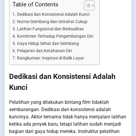
Table of Contents
Dedikasi dan Konsistensi Adalah Kunci
Nutrisi Seimbang dan Istirahat Cukup
Latihan Fungsional dan Berkualitas
Komitmen Terhadap Pengembangan Diri
Gaya Hidup Sehat dan Seimbang
Pelajaran dari Ketahanan Diri
Rangkuman: Inspirasi di Balik Layar
Dedikasi dan Konsistensi Adalah
Kunci
Pelatihan yang dilakukan bintang film tidaklah
sembarangan. Dedikasi dan konsistensi adalah
kuncinya. Aktor ternama tidak hanya menjalani latihan
ketika ada proyek baru, tetapi latihan sudah menjadi
bagian dari gaya hidup mereka. Instruktur pelatihan