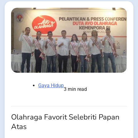
Gaya Hidup
3 min read
Olahraga Favorit Selebriti Papan
Atas