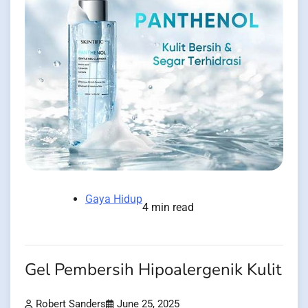
Gaya Hidup
4 min read
Gel Pembersih Hipoalergenik Kulit
Robert Sanders
June 25, 2025