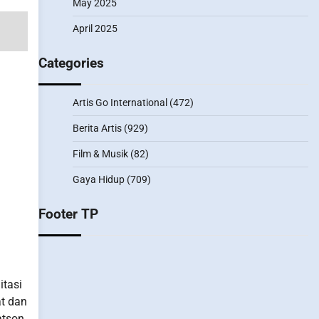
May 2025
April 2025
Categories
Artis Go International
(472)
Berita Artis
(929)
Film & Musik
(82)
Gaya Hidup
(709)
Footer TP
itasi
t dan
atson