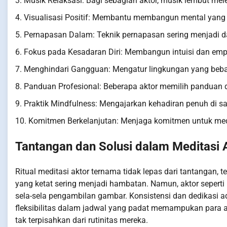
3. Musik Relaksasi: Bagi sebagian aktor, musik lembut mel
4. Visualisasi Positif: Membantu membangun mental yang 
5. Pernapasan Dalam: Teknik pernapasan sering menjadi da
6. Fokus pada Kesadaran Diri: Membangun intuisi dan empat
7. Menghindari Gangguan: Mengatur lingkungan yang bebas
8. Panduan Profesional: Beberapa aktor memilih panduan da
9. Praktik Mindfulness: Mengajarkan kehadiran penuh di saa
10. Komitmen Berkelanjutan: Menjaga komitmen untuk medi
Tantangan dan Solusi dalam Meditasi 
Ritual meditasi aktor ternama tidak lepas dari tantangan,
yang ketat sering menjadi hambatan. Namun, aktor seperti
sela-sela pengambilan gambar. Konsistensi dan dedikasi 
fleksibilitas dalam jadwal yang padat memampukan para a
tak terpisahkan dari rutinitas mereka.