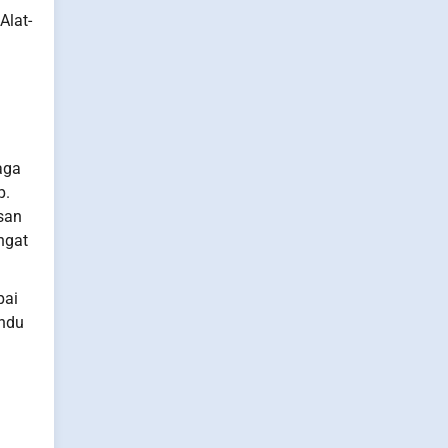
Alat-
aga
p.
san
ngat
pai
andu