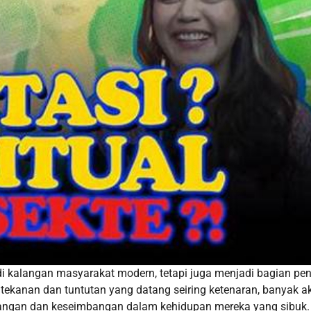
i kalangan masyarakat modern, tetapi juga menjadi bagian pen
 tekanan dan tuntutan yang datang seiring ketenaran, banyak ak
ngan dan keseimbangan dalam kehidupan mereka yang sibuk.