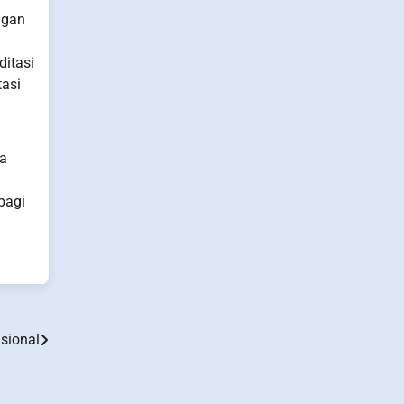
ngan
ditasi
tasi
ya
bagi
asional