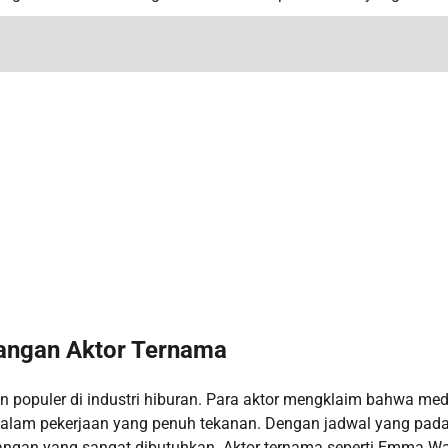
langan Aktor Ternama
in populer di industri hiburan. Para aktor mengklaim bahwa med
alam pekerjaan yang penuh tekanan. Dengan jadwal yang pada
angan yang sangat dibutuhkan. Aktor ternama seperti Emma W