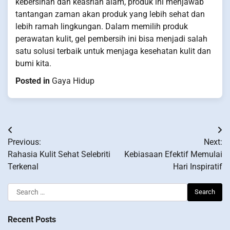
kebersihan dan keasrian alam, produk ini menjawab
tantangan zaman akan produk yang lebih sehat dan
lebih ramah lingkungan. Dalam memilih produk
perawatan kulit, gel pembersih ini bisa menjadi salah
satu solusi terbaik untuk menjaga kesehatan kulit dan
bumi kita.
Posted in
Gaya Hidup
Post
Previous:
Next:
navigation
Rahasia Kulit Sehat Selebriti
Kebiasaan Efektif Memulai
Terkenal
Hari Inspiratif
Search
for:
Recent Posts