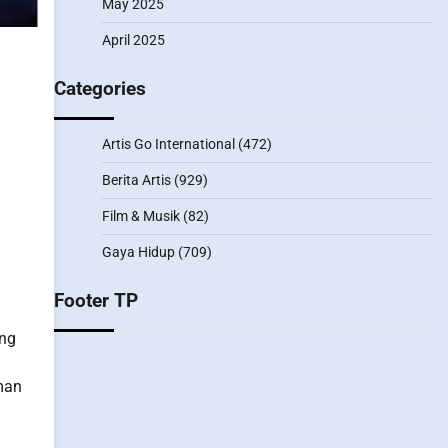
May 2025
April 2025
Categories
Artis Go International
(472)
Berita Artis
(929)
Film & Musik
(82)
Gaya Hidup
(709)
Footer TP
ang
man