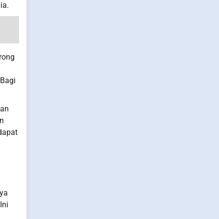
ia.
orong
 Bagi
tan
an
dapat
rya
Ini