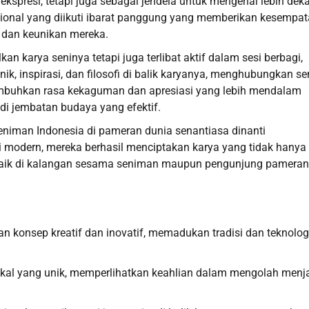
ekspresi, tetapi juga sebagai jendela untuk mengenal lebih deka
asional yang diikuti ibarat panggung yang memberikan kesempa
 dan keunikan mereka.
n karya seninya tetapi juga terlibat aktif dalam sesi berbagi,
nik, inspirasi, dan filosofi di balik karyanya, menghubungkan se
numbuhkan rasa kekaguman dan apresiasi yang lebih mendalam
di jembatan budaya yang efektif.
eniman Indonesia di pameran dunia senantiasa dinanti
modern, mereka berhasil menciptakan karya yang tidak hanya
i, baik di kalangan sesama seniman maupun pengunjung pameran
n konsep kreatif dan inovatif, memadukan tradisi dan teknolog
okal yang unik, memperlihatkan keahlian dalam mengolah menj