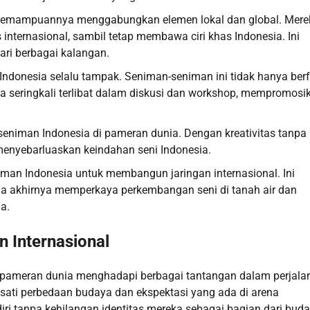
a kemampuannya menggabungkan elemen lokal dan global. Mere
nternasional, sambil tetap membawa ciri khas Indonesia. Ini
ari berbagai kalangan.
onesia selalu tampak. Seniman-seniman ini tidak hanya ber
a seringkali terlibat dalam diskusi dan workshop, mempromosi
 seniman Indonesia di pameran dunia. Dengan kreativitas tanpa
enyebarluaskan keindahan seni Indonesia.
man Indonesia untuk membangun jaringan internasional. Ini
da akhirnya memperkaya perkembangan seni di tanah air dan
a.
 Internasional
di pameran dunia menghadapi berbagai tantangan dalam perjala
asati perbedaan budaya dan ekspektasi yang ada di arena
ri tanpa kehilangan identitas mereka sebagai bagian dari bud