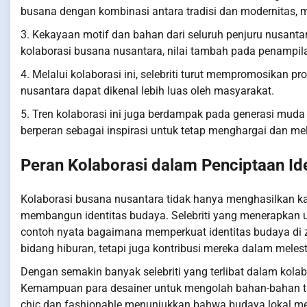
busana dengan kombinasi antara tradisi dan modernitas, 
3. Kekayaan motif dan bahan dari seluruh penjuru nusantar
kolaborasi busana nusantara, nilai tambah pada penampi
4. Melalui kolaborasi ini, selebriti turut mempromosikan p
nusantara dapat dikenal lebih luas oleh masyarakat.
5. Tren kolaborasi ini juga berdampak pada generasi muda 
berperan sebagai inspirasi untuk tetap menghargai dan me
Peran Kolaborasi dalam Penciptaan Id
Kolaborasi busana nusantara tidak hanya menghasilkan k
membangun identitas budaya. Selebriti yang menerapkan 
contoh nyata bagaimana memperkuat identitas budaya di z
bidang hiburan, tetapi juga kontribusi mereka dalam meles
Dengan semakin banyak selebriti yang terlibat dalam kolab
Kemampuan para desainer untuk mengolah bahan-bahan trad
chic dan fashionable menunjukkan bahwa budaya lokal memi