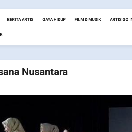
BERITA ARTIS
GAYA HIDUP
FILM & MUSIK
ARTIS GO 
K
usana Nusantara