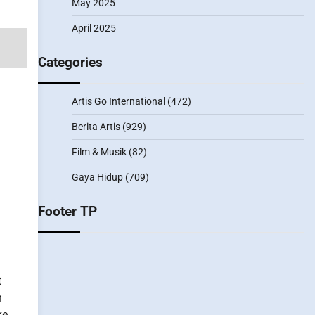
May 2025
April 2025
Categories
Artis Go International
(472)
Berita Artis
(929)
Film & Musik
(82)
Gaya Hidup
(709)
Footer TP
t
n
ke