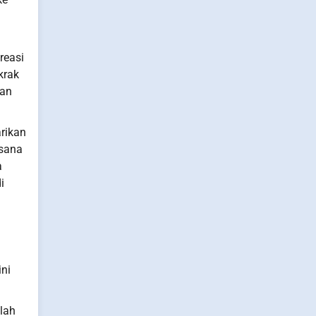
reasi
krak
ian
rikan
usana
a
i
ini
alah