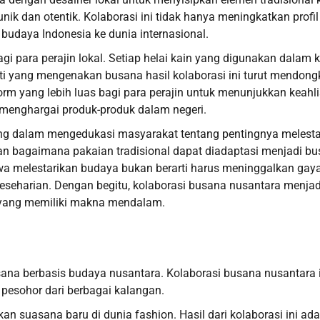
k dan otentik. Kolaborasi ini tidak hanya meningkatkan profil
budaya Indonesia ke dunia internasional.
 para perajin lokal. Setiap helai kain yang digunakan dalam k
riti yang mengenakan busana hasil kolaborasi ini turut mendong
orm yang lebih luas bagi para perajin untuk menunjukkan keahl
menghargai produk-produk dalam negeri.
ting dalam mengedukasi masyarakat tentang pentingnya melesta
an bagaimana pakaian tradisional dapat diadaptasi menjadi b
 melestarikan budaya bukan berarti harus meninggalkan gay
seharian. Dengan begitu, kolaborasi busana nusantara menjad
a yang memiliki makna mendalam.
busana berbasis budaya nusantara. Kolaborasi busana nusantara 
pesohor dari berbagai kalangan.
kan suasana baru di dunia fashion. Hasil dari kolaborasi ini ad