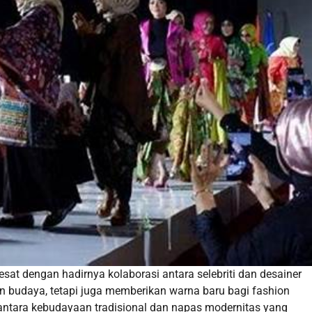
at dengan hadirnya kolaborasi antara selebriti dan desainer
 budaya, tetapi juga memberikan warna baru bagi fashion
antara kebudayaan tradisional dan napas modernitas yang