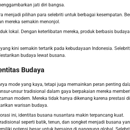
menggambarkan jati diri bangsa.
a menjadi pilihan para selebriti untuk berbagai kesempatan. Be
lan mereka semakin menonjol.
roduk lokal. Dengan keterlibatan mereka, produk berbasis budaya
yang kini semakin tertarik pada kebudayaan Indonesia. Selebrit
lestarikan budaya lewat busana.
entitas Budaya
arya mode yang kaya, tetapi juga memainkan peran penting da
unsur-unsur tradisional dalam gaya berpakaian mereka member
aman modern. Mereka tidak hanya dikenang karena prestasi di
tarikan warisan budaya.
orasi ini, identitas busana nusantara makin terpancang kuat.
isional seperti batik, tenun, dan songket menjadi busana ya
liki potensi besar untuk bersaing di panggung global. Selebrit