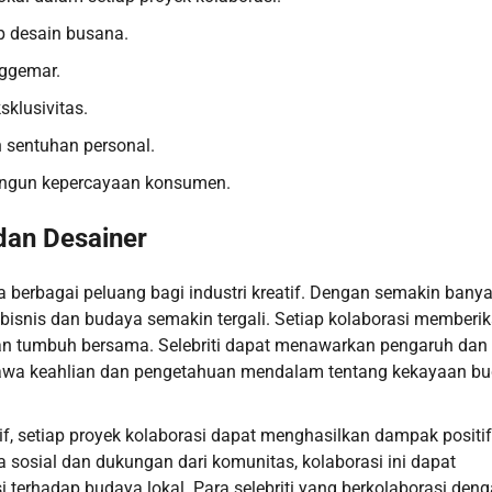
ap desain busana.
nggemar.
klusivitas.
n sentuhan personal.
bangun kepercayaan konsumen.
 dan Desainer
 berbagai peluang bagi industri kreatif. Dengan semakin bany
i bisnis dan budaya semakin tergali. Setiap kolaborasi memberi
dan tumbuh bersama. Selebriti dapat menawarkan pengaruh dan
mbawa keahlian dan pengetahuan mendalam tentang kekayaan b
if, setiap proyek kolaborasi dapat menghasilkan dampak positif
sosial dan dukungan dari komunitas, kolaborasi ini dapat
 terhadap budaya lokal. Para selebriti yang berkolaborasi den