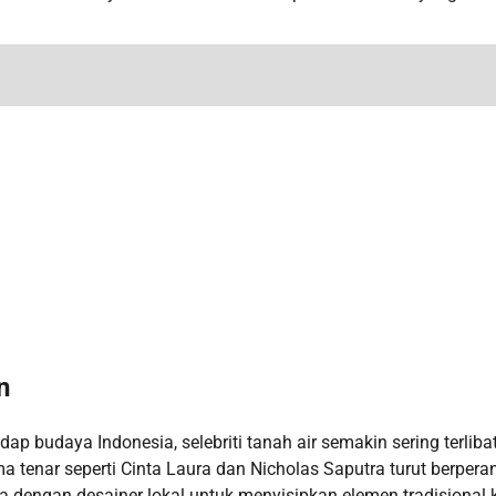
n
ap budaya Indonesia, selebriti tanah air semakin sering terliba
 tenar seperti Cinta Laura dan Nicholas Saputra turut berpera
 dengan desainer lokal untuk menyisipkan elemen tradisional 