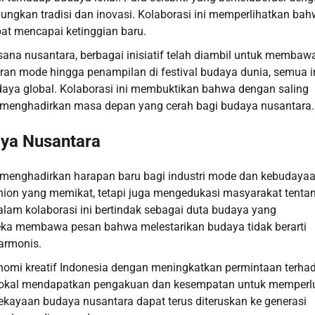
gkan tradisi dan inovasi. Kolaborasi ini memperlihatkan ba
pat mencapai ketinggian baru.
na nusantara, berbagai inisiatif telah diambil untuk membaw
eran mode hingga penampilan di festival budaya dunia, semua i
daya global. Kolaborasi ini membuktikan bahwa dengan saling
at menghadirkan masa depan yang cerah bagi budaya nusantara.
ya Nusantara
ra menghadirkan harapan baru bagi industri mode dan kebudaya
shion yang memikat, tetapi juga mengedukasi masyarakat tenta
alam kolaborasi ini bertindak sebagai duta budaya yang
eka membawa pesan bahwa melestarikan budaya tidak berarti
armonis.
onomi kreatif Indonesia dengan meningkatkan permintaan terha
ajin lokal mendapatkan pengakuan dan kesempatan untuk memperl
ekayaan budaya nusantara dapat terus diteruskan ke generasi