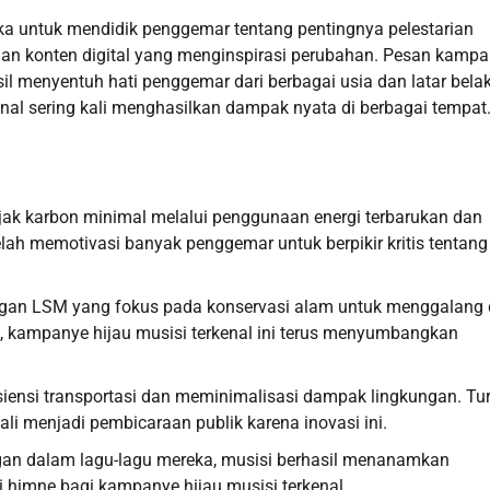
ka untuk mendidik penggemar tentang pentingnya pelestarian
dan konten digital yang menginspirasi perubahan. Pesan kamp
sil menyentuh hati penggemar dari berbagai usia dan latar bela
enal sering kali menghasilkan dampak nyata di berbagai tempat
jak karbon minimal melalui penggunaan energi terbarukan dan
lah memotivasi banyak penggemar untuk berpikir kritis tentang
engan LSM yang fokus pada konservasi alam untuk menggalang
, kampanye hijau musisi terkenal ini terus menyumbangkan
iensi transportasi dan meminimalisasi dampak lingkungan. Tur
li menjadi pembicaraan publik karena inovasi ini.
ngan dalam lagu-lagu mereka, musisi berhasil menanamkan
i himne bagi kampanye hijau musisi terkenal.