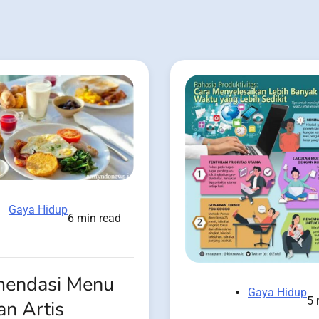
Gaya Hidup
6 min read
endasi Menu
Gaya Hidup
5 
an Artis