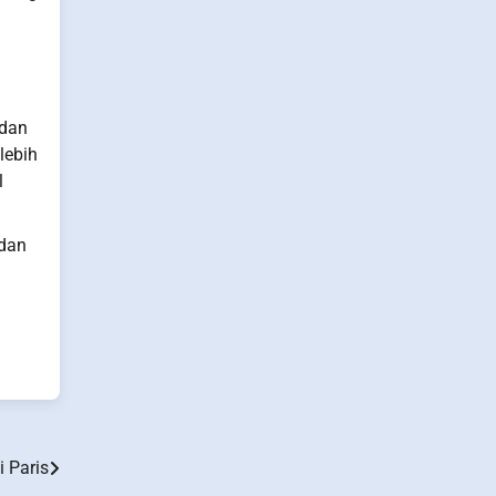
 dan
lebih
l
 dan
i Paris