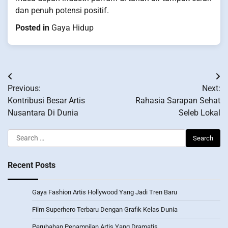
dan penuh potensi positif.
Posted in
Gaya Hidup
Post
Previous:
Next:
navigation
Kontribusi Besar Artis
Rahasia Sarapan Sehat
Nusantara Di Dunia
Seleb Lokal
Search
for:
Recent Posts
Gaya Fashion Artis Hollywood Yang Jadi Tren Baru
Film Superhero Terbaru Dengan Grafik Kelas Dunia
Perubahan Penampilan Artis Yang Dramatis