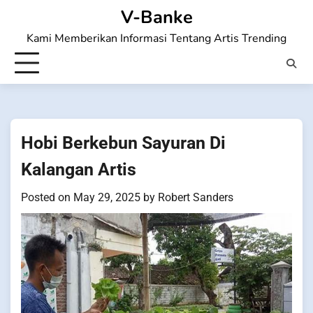
Skip
V-Banke
to
Kami Memberikan Informasi Tentang Artis Trending
content
Hobi Berkebun Sayuran Di
Kalangan Artis
Posted on
May 29, 2025
by
Robert Sanders