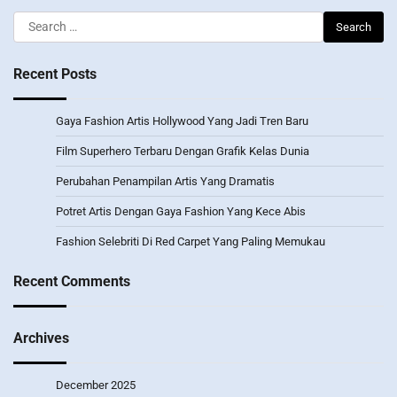
Search
for:
Recent Posts
Gaya Fashion Artis Hollywood Yang Jadi Tren Baru
Film Superhero Terbaru Dengan Grafik Kelas Dunia
Perubahan Penampilan Artis Yang Dramatis
Potret Artis Dengan Gaya Fashion Yang Kece Abis
Fashion Selebriti Di Red Carpet Yang Paling Memukau
Recent Comments
Archives
December 2025