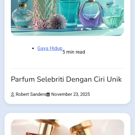
Gaya Hidup
5 min read
Parfum Selebriti Dengan Ciri Unik
Robert Sanders
November 23, 2025