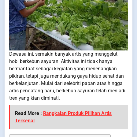
Dewasa ini, semakin banyak artis yang menggeluti
hobi berkebun sayuran. Aktivitas ini tidak hanya
bermanfaat sebagai kegiatan yang menenangkan
pikiran, tetapi juga mendukung gaya hidup sehat dan
berkelanjutan. Mulai dari selebriti papan atas hingga
artis pendatang baru, berkebun sayuran telah menjadi
tren yang kian diminati.
Read More :
Rangkaian Produk Pilihan Artis
Terkenal