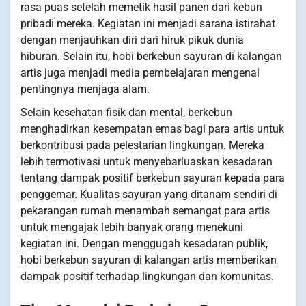
rasa puas setelah memetik hasil panen dari kebun
pribadi mereka. Kegiatan ini menjadi sarana istirahat
dengan menjauhkan diri dari hiruk pikuk dunia
hiburan. Selain itu, hobi berkebun sayuran di kalangan
artis juga menjadi media pembelajaran mengenai
pentingnya menjaga alam.
Selain kesehatan fisik dan mental, berkebun
menghadirkan kesempatan emas bagi para artis untuk
berkontribusi pada pelestarian lingkungan. Mereka
lebih termotivasi untuk menyebarluaskan kesadaran
tentang dampak positif berkebun sayuran kepada para
penggemar. Kualitas sayuran yang ditanam sendiri di
pekarangan rumah menambah semangat para artis
untuk mengajak lebih banyak orang menekuni
kegiatan ini. Dengan menggugah kesadaran publik,
hobi berkebun sayuran di kalangan artis memberikan
dampak positif terhadap lingkungan dan komunitas.