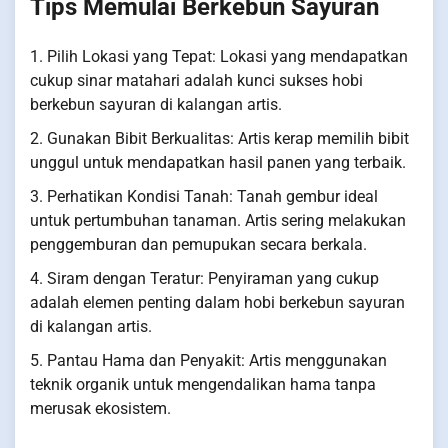
Tips Memulai Berkebun Sayuran
1. Pilih Lokasi yang Tepat: Lokasi yang mendapatkan
cukup sinar matahari adalah kunci sukses hobi
berkebun sayuran di kalangan artis.
2. Gunakan Bibit Berkualitas: Artis kerap memilih bibit
unggul untuk mendapatkan hasil panen yang terbaik.
3. Perhatikan Kondisi Tanah: Tanah gembur ideal
untuk pertumbuhan tanaman. Artis sering melakukan
penggemburan dan pemupukan secara berkala.
4. Siram dengan Teratur: Penyiraman yang cukup
adalah elemen penting dalam hobi berkebun sayuran
di kalangan artis.
5. Pantau Hama dan Penyakit: Artis menggunakan
teknik organik untuk mengendalikan hama tanpa
merusak ekosistem.