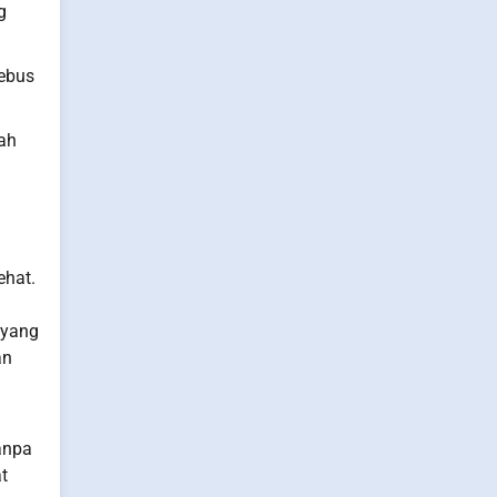
g
rebus
uah
ehat.
 yang
an
anpa
t