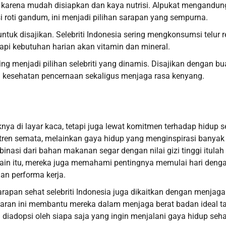
iti karena mudah disiapkan dan kaya nutrisi. Alpukat mengandun
 roti gandum, ini menjadi pilihan sarapan yang sempurna.
untuk disajikan. Selebriti Indonesia sering mengkonsumsi telur 
pi kebutuhan harian akan vitamin dan mineral.
ing menjadi pilihan selebriti yang dinamis. Disajikan dengan b
 kesehatan pencernaan sekaligus menjaga rasa kenyang.
nya di layar kaca, tetapi juga lewat komitmen terhadap hidup s
a tren semata, melainkan gaya hidup yang menginspirasi banyak
nasi dari bahan makanan segar dengan nilai gizi tinggi itulah
elain itu, mereka juga memahami pentingnya memulai hari deng
an performa kerja.
apan sehat selebriti Indonesia juga dikaitkan dengan menjaga
daran ini membantu mereka dalam menjaga berat badan ideal t
diadopsi oleh siapa saja yang ingin menjalani gaya hidup seha