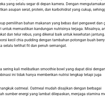
reka yang selalu segar di depan kamera. Dengan mengutamaka
an asupan serat, protein, dan karbohidrat yang cukup, sehing
ncakup pemilihan bahan makanan yang bebas dari pengawet dan 
i untuk memastikan kandungan nutrisinya terjaga. Misalnya, ar
at dan telur rebus, yang dikenal baik untuk kesehatan jantung.
eporsi kecil chia pudding dengan tambahan potongan buah berry
a selalu terlihat fit dan penuh semangat.
ia sering kali melibatkan smoothie bowl yang dapat diisi denga
binasi ini tidak hanya memberikan nutrisi lengkap tetapi juga
emangkuk oatmeal. Oatmeal mudah disajikan dengan berbagai
alah sumber energi yang lambat dilepaskan, menjaga stamina m