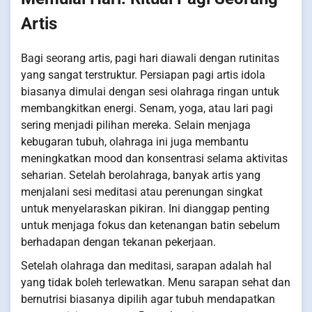
Artis
Bagi seorang artis, pagi hari diawali dengan rutinitas
yang sangat terstruktur. Persiapan pagi artis idola
biasanya dimulai dengan sesi olahraga ringan untuk
membangkitkan energi. Senam, yoga, atau lari pagi
sering menjadi pilihan mereka. Selain menjaga
kebugaran tubuh, olahraga ini juga membantu
meningkatkan mood dan konsentrasi selama aktivitas
seharian. Setelah berolahraga, banyak artis yang
menjalani sesi meditasi atau perenungan singkat
untuk menyelaraskan pikiran. Ini dianggap penting
untuk menjaga fokus dan ketenangan batin sebelum
berhadapan dengan tekanan pekerjaan.
Setelah olahraga dan meditasi, sarapan adalah hal
yang tidak boleh terlewatkan. Menu sarapan sehat dan
bernutrisi biasanya dipilih agar tubuh mendapatkan