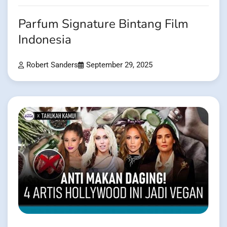
Parfum Signature Bintang Film
Indonesia
Robert Sanders
September 29, 2025