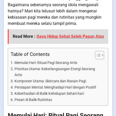
Bagaimana sebenarnya seorang idola mengawali
harinya? Mari kita telusuri lebih dalam mengenai
kebiasaan pagi mereka dan rutinitas yang mungkin
membuat mereka selalu tampil prima.
Read More :
Gaya Hidup Sehat Seleb Papan Atas
Table of Contents
Memulai Hari: Ritual Pagi Seorang Artis
Prioritas Utama: Keberlangsungan Energi Seorang
Artis
Komponen Utama: Skincare dan Riasan Pagi
Persiapan Mental: Menghadapi Hari dengan Positif
Keberhasilan di Balik Kehidupan Sehari-hari
Pesan di Balik Rutinitas
Memulai Hari: Ritual Pagi Seorang