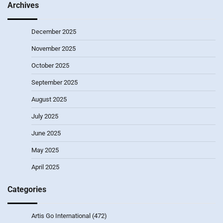
Archives
December 2025
November 2025
October 2025
September 2025
August 2025
July 2025
June 2025
May 2025
April 2025
Categories
Artis Go International
(472)