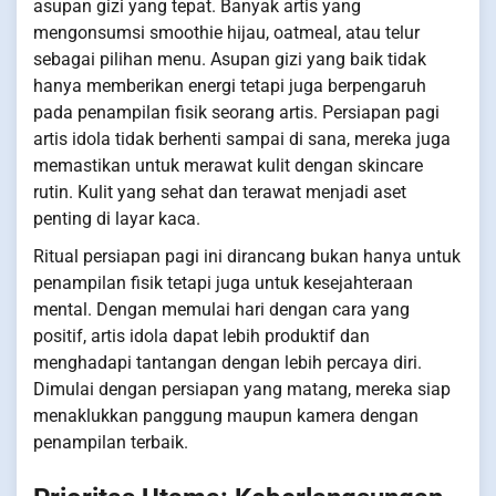
asupan gizi yang tepat. Banyak artis yang
mengonsumsi smoothie hijau, oatmeal, atau telur
sebagai pilihan menu. Asupan gizi yang baik tidak
hanya memberikan energi tetapi juga berpengaruh
pada penampilan fisik seorang artis. Persiapan pagi
artis idola tidak berhenti sampai di sana, mereka juga
memastikan untuk merawat kulit dengan skincare
rutin. Kulit yang sehat dan terawat menjadi aset
penting di layar kaca.
Ritual persiapan pagi ini dirancang bukan hanya untuk
penampilan fisik tetapi juga untuk kesejahteraan
mental. Dengan memulai hari dengan cara yang
positif, artis idola dapat lebih produktif dan
menghadapi tantangan dengan lebih percaya diri.
Dimulai dengan persiapan yang matang, mereka siap
menaklukkan panggung maupun kamera dengan
penampilan terbaik.