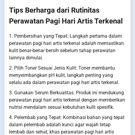
Tips Berharga dari Rutinitas
Perawatan Pagi Hari Artis Terkenal
1. Pembersihan yang Tepat: Langkah pertama dalam
perawatan pagi hari artis terkenal adalah memastikan
kulit benar-benar bersih sebelum tahap perawatan
lainnya dimulai.
2. Pilih Toner Sesuai Jenis Kulit: Toner membantu
menyeimbangkan pH kulit, langkah penting yang
selalu ada dalam perawatan pagi hari artis terkenal.
3. Gunakan Serum Berkualitas: Produk ini mendukung
perawatan pagi hari artis terkenal dengan memberikan
nutrisi mendalam sesuai kebutuhan kulit spesifik.
4. Pelembab yang Tepat: Kombinasi bahan yang tepat
dalam pelembab adalah kunci agar wajah tetap
lembab dan sehat, khas perawatan pagi hari artis