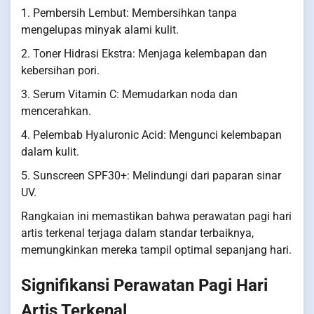
1. Pembersih Lembut: Membersihkan tanpa
mengelupas minyak alami kulit.
2. Toner Hidrasi Ekstra: Menjaga kelembapan dan
kebersihan pori.
3. Serum Vitamin C: Memudarkan noda dan
mencerahkan.
4. Pelembab Hyaluronic Acid: Mengunci kelembapan
dalam kulit.
5. Sunscreen SPF30+: Melindungi dari paparan sinar
UV.
Rangkaian ini memastikan bahwa perawatan pagi hari
artis terkenal terjaga dalam standar terbaiknya,
memungkinkan mereka tampil optimal sepanjang hari.
Signifikansi Perawatan Pagi Hari
Artis Terkenal