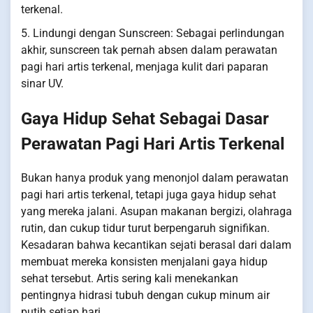
terkenal.
5. Lindungi dengan Sunscreen: Sebagai perlindungan
akhir, sunscreen tak pernah absen dalam perawatan
pagi hari artis terkenal, menjaga kulit dari paparan
sinar UV.
Gaya Hidup Sehat Sebagai Dasar
Perawatan Pagi Hari Artis Terkenal
Bukan hanya produk yang menonjol dalam perawatan
pagi hari artis terkenal, tetapi juga gaya hidup sehat
yang mereka jalani. Asupan makanan bergizi, olahraga
rutin, dan cukup tidur turut berpengaruh signifikan.
Kesadaran bahwa kecantikan sejati berasal dari dalam
membuat mereka konsisten menjalani gaya hidup
sehat tersebut. Artis sering kali menekankan
pentingnya hidrasi tubuh dengan cukup minum air
putih setiap hari.