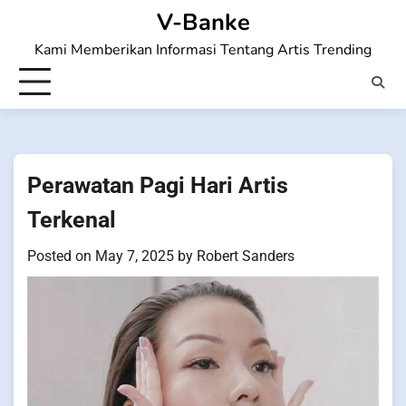
Skip
V-Banke
to
Kami Memberikan Informasi Tentang Artis Trending
content
Perawatan Pagi Hari Artis
Terkenal
Posted on
May 7, 2025
by
Robert Sanders