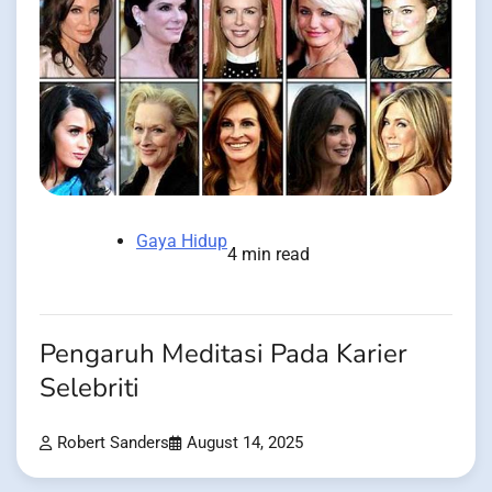
Gaya Hidup
4 min read
Pengaruh Meditasi Pada Karier
Selebriti
Robert Sanders
August 14, 2025