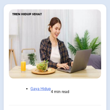
Gaya Hidup
4 min read