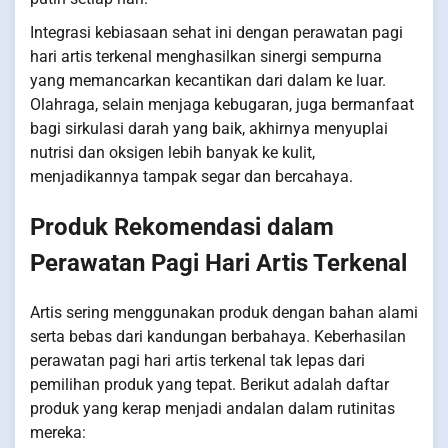
Integrasi kebiasaan sehat ini dengan perawatan pagi
hari artis terkenal menghasilkan sinergi sempurna
yang memancarkan kecantikan dari dalam ke luar.
Olahraga, selain menjaga kebugaran, juga bermanfaat
bagi sirkulasi darah yang baik, akhirnya menyuplai
nutrisi dan oksigen lebih banyak ke kulit,
menjadikannya tampak segar dan bercahaya.
Produk Rekomendasi dalam
Perawatan Pagi Hari Artis Terkenal
Artis sering menggunakan produk dengan bahan alami
serta bebas dari kandungan berbahaya. Keberhasilan
perawatan pagi hari artis terkenal tak lepas dari
pemilihan produk yang tepat. Berikut adalah daftar
produk yang kerap menjadi andalan dalam rutinitas
mereka: