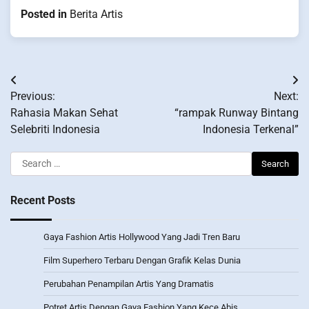
Posted in
Berita Artis
Post
Previous:
Next:
navigation
Rahasia Makan Sehat
“rampak Runway Bintang
Selebriti Indonesia
Indonesia Terkenal”
Search
for:
Recent Posts
Gaya Fashion Artis Hollywood Yang Jadi Tren Baru
Film Superhero Terbaru Dengan Grafik Kelas Dunia
Perubahan Penampilan Artis Yang Dramatis
Potret Artis Dengan Gaya Fashion Yang Kece Abis