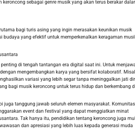
n keroncong sebagai genre musik yang akan terus berakar dal
erutama bagi turis asing yang ingin merasakan keunikan musik
mosi budaya yang efektif untuk memperkenalkan keragaman musi
Nusantara
penting di tengah tantangan era digital saat ini. Untuk menjaw
 dengan mengembangkan karya yang bersifat kolaboratif. Misal
hasilkan variasi yang lebih segar tanpa meninggalkan jati dir
luang bagi musik keroncong untuk terus hidup dan berkembang di
api juga tanggung jawab seluruh elemen masyarakat. Komunitas
nggarakan event dan festival yang dapat menggiatkan minat
santara. Tak hanya itu, pendidikan tentang keroncong juga mu
wawasan dan apresiasi yang lebih luas kepada generasi muda