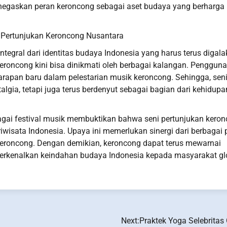
enegaskan peran keroncong sebagai aset budaya yang berharga
Pertunjukan Keroncong Nusantara
egral dari identitas budaya Indonesia yang harus terus digala
roncong kini bisa dinikmati oleh berbagai kalangan. Penggun
harapan baru dalam pelestarian musik keroncong. Sehingga, sen
lgia, tetapi juga terus berdenyut sebagai bagian dari kehidupa
bagai festival musik membuktikan bahwa seni pertunjukan kero
iwisata Indonesia. Upaya ini memerlukan sinergi dari berbagai 
 keroncong. Dengan demikian, keroncong dapat terus mewarnai
erkenalkan keindahan budaya Indonesia kepada masyarakat gl
Next:
Praktek Yoga Selebritas