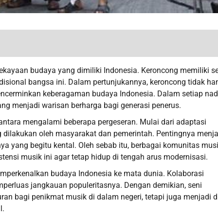
ekayaan budaya yang dimiliki Indonesia. Keroncong memiliki s
adisional bangsa ini. Dalam pertunjukannya, keroncong tidak ha
encerminkan keberagaman budaya Indonesia. Dalam setiap na
yang menjadi warisan berharga bagi generasi penerus.
ntara mengalami beberapa pergeseran. Mulai dari adaptasi
g dilakukan oleh masyarakat dan pemerintah. Pentingnya menj
ya yang begitu kental. Oleh sebab itu, berbagai komunitas musi
ensi musik ini agar tetap hidup di tengah arus modernisasi.
emperkenalkan budaya Indonesia ke mata dunia. Kolaborasi
perluas jangkauan populeritasnya. Dengan demikian, seni
ran bagi penikmat musik di dalam negeri, tetapi juga menjadi d
l.