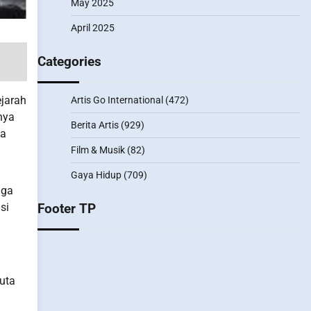
May 2025
April 2025
Categories
ejarah
Artis Go International
(472)
nya
Berita Artis
(929)
da
Film & Musik
(82)
Gaya Hidup
(709)
aga
Footer TP
si
uta