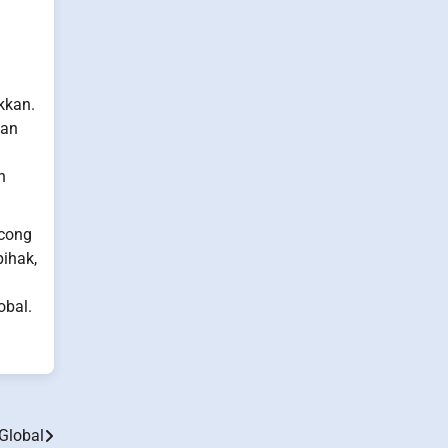
kkan.
aan
i
n
ncong
pihak,
obal.
 Global