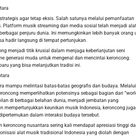
tara
trategis agar tetap eksis. Salah satunya melalui pemanfaatan
s. Platform musik streaming dan media sosial telah menjadi ala
erbagai penjuru dunia. Ini memungkinkan lebih banyak orang 
a hadir langsung di tempat pertunjukan.
cong menjadi titik krusial dalam menjaga keberlanjutan seni
sme generasi muda untuk mengenal dan mencintai keroncong.
ru yang bisa melanjutkan tradisi ini.
ntara
ara mampu melintasi batas-batas geografis dan budaya. Melalui
 keroncong memperlihatkan potensinya sebagai bagian dari “worl
lan di berbagai belahan dunia, menjadi jembatan yang
in mempertunjukkan keunikan musik Indonesia, keroncong juga
dipertemukan dalam interaksi budaya tersebut.
n keroncong nusantara sering kali mendapat apresiasi tinggi da
nisasi alat musik tradisional Indonesia yang diolah dengan