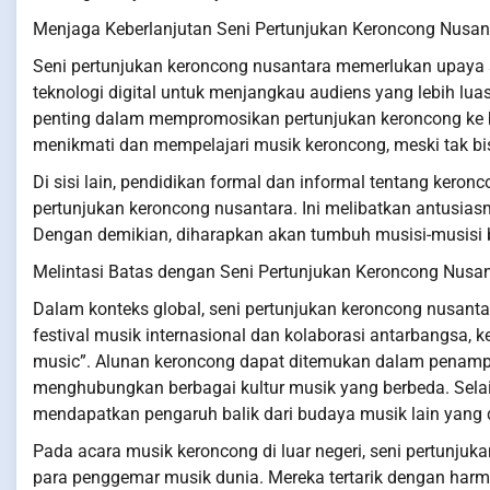
Menjaga Keberlanjutan Seni Pertunjukan Keroncong Nusan
Seni pertunjukan keroncong nusantara memerlukan upaya s
teknologi digital untuk menjangkau audiens yang lebih lua
penting dalam mempromosikan pertunjukan keroncong ke b
menikmati dan mempelajari musik keroncong, meski tak bis
Di sisi lain, pendidikan formal dan informal tentang keron
pertunjukan keroncong nusantara. Ini melibatkan antusia
Dengan demikian, diharapkan akan tumbuh musisi-musisi ba
Melintasi Batas dengan Seni Pertunjukan Keroncong Nusa
Dalam konteks global, seni pertunjukan keroncong nusant
festival musik internasional dan kolaborasi antarbangsa,
music”. Alunan keroncong dapat ditemukan dalam penampi
menghubungkan berbagai kultur musik yang berbeda. Sela
mendapatkan pengaruh balik dari budaya musik lain yang 
Pada acara musik keroncong di luar negeri, seni pertunjuka
para penggemar musik dunia. Mereka tertarik dengan harmo