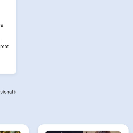
ta
g
semat
sional