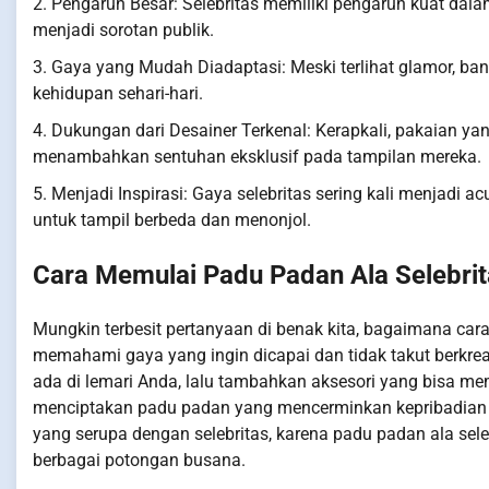
2. Pengaruh Besar: Selebritas memiliki pengaruh kuat da
menjadi sorotan publik.
3. Gaya yang Mudah Diadaptasi: Meski terlihat glamor, ba
kehidupan sehari-hari.
4. Dukungan dari Desainer Terkenal: Kerapkali, pakaian yan
menambahkan sentuhan eksklusif pada tampilan mereka.
5. Menjadi Inspirasi: Gaya selebritas sering kali menjadi
untuk tampil berbeda dan menonjol.
Cara Memulai Padu Padan Ala Selebri
Mungkin terbesit pertanyaan di benak kita, bagaimana car
memahami gaya yang ingin dicapai dan tidak takut berkr
ada di lemari Anda, lalu tambahkan aksesori yang bisa me
menciptakan padu padan yang mencerminkan kepribadian d
yang serupa dengan selebritas, karena padu padan ala sel
berbagai potongan busana.