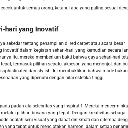
cocok untuk semua orang, ketahui apa yang paling sesuai den
-hari yang Inovatif
nya sekedar tentang penampilan di red carpet atau acara besar
ng inovatif dalam kegiatan sehari-hari, yang kemudian secara l
ya itu, mereka memberikan bukti bahwa gaya sehari-hari tet
epat, termasuk pilihan sepatu, aksesori yang menonjol, dan b
 sophisticated dan stylish. Ini membuktikan bahwa mode bukan
harian yang dipenuhi dengan nilai estetika tinggi.
 padu padan ala selebritas yang inspiratif. Mereka mencermink
melalui pilihan busana yang tepat. Dengan kreativitas sebagai
ode adalah seni visual yang dapat dinikmati dan ditempa den
n yang tepat untuk menciptakan harmoni dalam setiap penamp