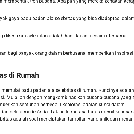
lam membentuk tren busana. Apa pun yang mereka kenakan kerap
nyak gaya padu padan ala selebritas yang bisa diadaptasi dala
g dikenakan selebritas adalah hasil kreasi desainer ternama,
 acuan bagi banyak orang dalam berbusana, memberikan inspirasi
tas di Rumah
a memulai padu padan ala selebritas di rumah. Kuncinya adalah
easi. Mulailah dengan mengkombinasikan busana-busana yang 
mberikan sentuhan berbeda. Eksplorasi adalah kunci dalam
an selera mode Anda. Tak perlu merasa harus memiliki busan
ebritas adalah soal menciptakan tampilan yang unik dan menari