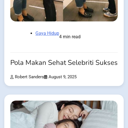
Gaya Hidup
4 min read
Pola Makan Sehat Selebriti Sukses
Robert Sanders
August 9, 2025