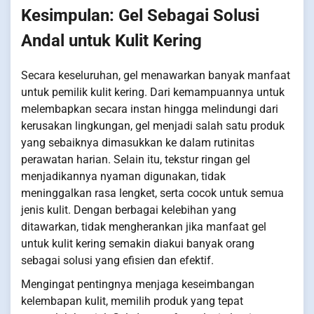
Kesimpulan: Gel Sebagai Solusi
Andal untuk Kulit Kering
Secara keseluruhan, gel menawarkan banyak manfaat
untuk pemilik kulit kering. Dari kemampuannya untuk
melembapkan secara instan hingga melindungi dari
kerusakan lingkungan, gel menjadi salah satu produk
yang sebaiknya dimasukkan ke dalam rutinitas
perawatan harian. Selain itu, tekstur ringan gel
menjadikannya nyaman digunakan, tidak
meninggalkan rasa lengket, serta cocok untuk semua
jenis kulit. Dengan berbagai kelebihan yang
ditawarkan, tidak mengherankan jika manfaat gel
untuk kulit kering semakin diakui banyak orang
sebagai solusi yang efisien dan efektif.
Mengingat pentingnya menjaga keseimbangan
kelembapan kulit, memilih produk yang tepat