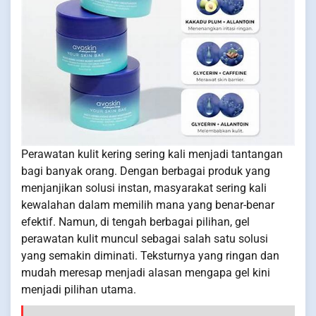
Perawatan kulit kering sering kali menjadi tantangan
bagi banyak orang. Dengan berbagai produk yang
menjanjikan solusi instan, masyarakat sering kali
kewalahan dalam memilih mana yang benar-benar
efektif. Namun, di tengah berbagai pilihan, gel
perawatan kulit muncul sebagai salah satu solusi
yang semakin diminati. Teksturnya yang ringan dan
mudah meresap menjadi alasan mengapa gel kini
menjadi pilihan utama.