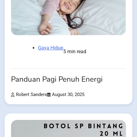
Gaya Hidup
5 min read
Panduan Pagi Penuh Energi
Robert Sanders
August 30, 2025