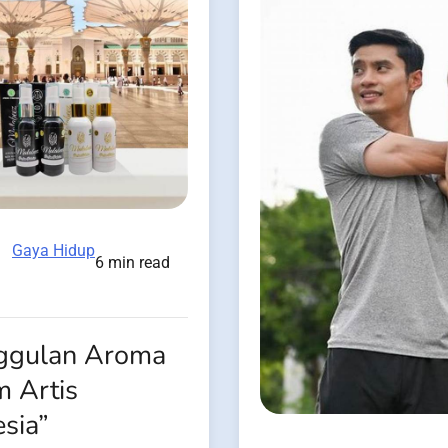
Gaya Hidup
6 min read
ggulan Aroma
m Artis
sia”