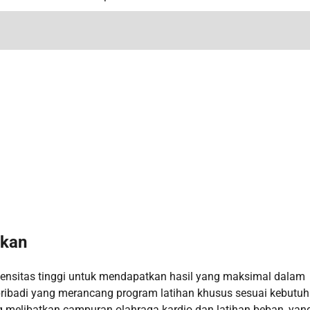
ikan
intensitas tinggi untuk mendapatkan hasil yang maksimal dalam
pribadi yang merancang program latihan khusus sesuai kebutu
ng melibatkan campuran olahraga kardio dan latihan beban, yan