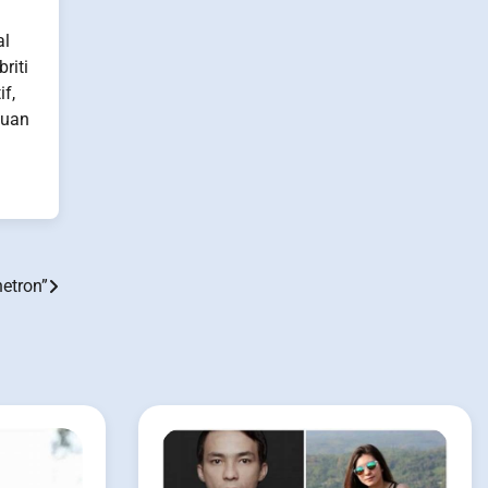
al
riti
f,
huan
netron”