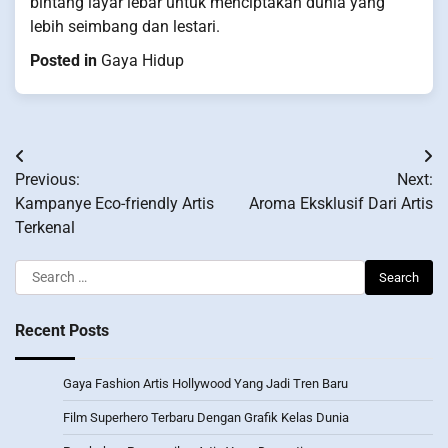
bintang layar lebar untuk menciptakan dunia yang
lebih seimbang dan lestari.
Posted in
Gaya Hidup
Post
Previous:
Next:
navigation
Kampanye Eco-friendly Artis
Aroma Eksklusif Dari Artis
Terkenal
Search
for:
Recent Posts
Gaya Fashion Artis Hollywood Yang Jadi Tren Baru
Film Superhero Terbaru Dengan Grafik Kelas Dunia