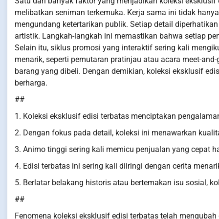
Satu dari banyak faktor yang menjadikan koleksi eksklusif e
melibatkan seniman terkemuka. Kerja sama ini tidak hanya
mengundang ketertarikan publik. Setiap detail diperhati
artistik. Langkah-langkah ini memastikan bahwa setiap pem
Selain itu, siklus promosi yang interaktif sering kali me
menarik, seperti pemutaran pratinjau atau acara meet-and-
barang yang dibeli. Dengan demikian, koleksi eksklusif edis
berharga.
##
1. Koleksi eksklusif edisi terbatas menciptakan pengalama
2. Dengan fokus pada detail, koleksi ini menawarkan kuali
3. Animo tinggi sering kali memicu penjualan yang cepat ha
4. Edisi terbatas ini sering kali diiringi dengan cerita me
5. Berlatar belakang historis atau bertemakan isu sosial, k
##
Fenomena koleksi eksklusif edisi terbatas telah mengubah c