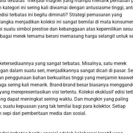
edisi terbatas” menjadi magnet yang mampu menarik perhatian 
ategori ini sering kali diwarnai dengan antusiasme tinggi, ant
isi terbatas ini begitu diminati? Strategi pemasaran yang
langka menjadikan koleksi ini sangat bernilai di mata konsume
tapi suatu simbol prestise dan kebanggaan atas kepemilikan ses
 berbagai merek ternama berani memasang harga selangit untuk s
da ketersediaannya yang sangat terbatas. Misalnya, satu merek
n dalam suatu seri, menjadikannya sangat dicari di pasar. Se
ngan penggunaan bahan berkualitas tinggi yang menjamin keawe
em juga sering kali menarik. Brand-brand besar biasanya menggan
ang merepresentasikan visi tertentu. Koleksi eksklusif edisi ter
 yang dapat meningkat seiring waktu. Dan mungkin yang paling
 suatu kepuasan yang tak ternilai bagi para kolektor. Setiap
h sepi dari pemberitaan media dan sosial.