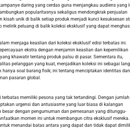
n kampanye daring yang cerdas guna menjangkau audiens yang l
melambungkan popularitasnya sekaligus mendongkrak penjualan
kisah unik di balik setiap produk menjadi kunci kesuksesan st
p melirik peluang di balik koleksi eksklusif yang dapat menghas
am menjaga keaslian dari koleksi eksklusif edisi terbatas ini.
epercayaan ekstra dengan menjamin keaslian dan kepemilikan
 yang khawatir tentang produk palsu di pasar. Sementara itu,
alitas pelanggan yang kuat, menjadikan koleksi ini sebagai lan
ak hanya soal barang fisik; ini tentang menciptakan identitas dan
man pasaran global.
si terbatas memiliki pesona yang tak tertandingi. Dengan jumlah
takan urgensi dan antusiasme yang luar biasa di kalangan
atan besar dengan pengumuman dan pemesanan yang ditunggu-
faatkan momen ini untuk membangun citra eksklusif mereka.
tuk menandai batas antara yang dapat dan tidak dapat dimilik