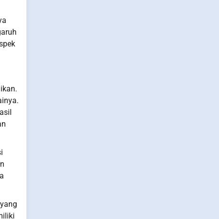
ya
garuh
aspek
ikan.
ainya.
asil
an
i
an
ya
 yang
liki