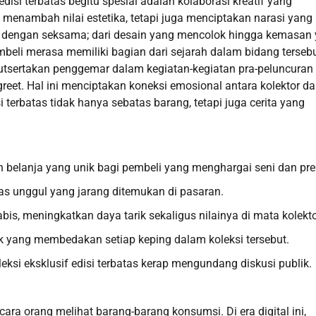
disi terbatas begitu spesial adalah kolaborasi kreatif yang
 menambah nilai estetika, tetapi juga menciptakan narasi yang
kan dengan seksama; dari desain yang mencolok hingga kemasan
beli merasa memiliki bagian dari sejarah dalam bidang tersebu
ngikutsertakan penggemar dalam kegiatan-kegiatan pra-peluncuran
greet. Hal ini menciptakan koneksi emosional antara kolektor d
i terbatas tidak hanya sebatas barang, tetapi juga cerita yang
n belanja yang unik bagi pembeli yang menghargai seni dan pres
tas unggul yang jarang ditemukan di pasaran.
bis, meningkatkan daya tarik sekaligus nilainya di mata kolekto
narik yang membedakan setiap keping dalam koleksi tersebut.
oleksi eksklusif edisi terbatas kerap mengundang diskusi publik.
ara orang melihat barang-barang konsumsi. Di era digital ini,