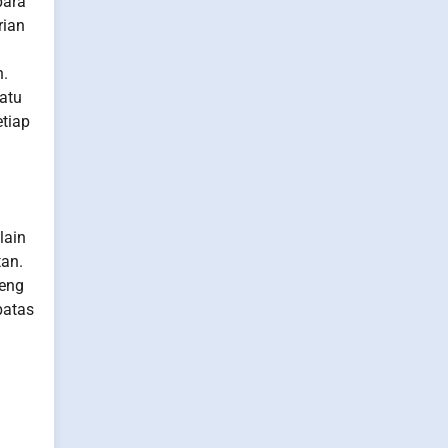
para
rian
n.
uatu
etiap
lain
tan.
deng
batas