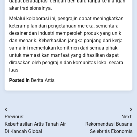
dapat beradaptasi dengan tren baru tanpa kehilangan
akar tradisionalnya.
Melalui kolaborasi ini, pengrajin dapat meningkatkan
keterampilan dan pengetahuan mereka, sementara
desainer dan industri memperoleh produk yang unik
dan menarik. Keberhasilan jangka panjang dari kerja
sama ini memerlukan komitmen dari semua pihak
untuk memastikan manfaat yang dihasilkan dapat
dirasakan oleh pengrajin dan komunitas lokal secara
luas.
Posted in
Berita Artis
Post
Previous:
Next:
navigation
Keberhasilan Artis Tanah Air
Rekomendasi Busana
Di Kancah Global
Selebritis Ekonomis