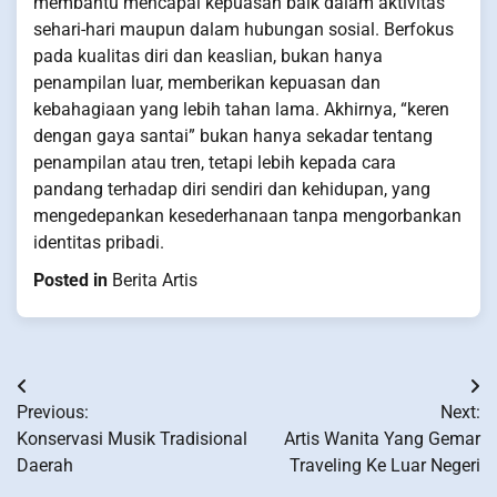
membantu mencapai kepuasan baik dalam aktivitas
sehari-hari maupun dalam hubungan sosial. Berfokus
pada kualitas diri dan keaslian, bukan hanya
penampilan luar, memberikan kepuasan dan
kebahagiaan yang lebih tahan lama. Akhirnya, “keren
dengan gaya santai” bukan hanya sekadar tentang
penampilan atau tren, tetapi lebih kepada cara
pandang terhadap diri sendiri dan kehidupan, yang
mengedepankan kesederhanaan tanpa mengorbankan
identitas pribadi.
Posted in
Berita Artis
Post
Previous:
Next:
navigation
Konservasi Musik Tradisional
Artis Wanita Yang Gemar
Daerah
Traveling Ke Luar Negeri