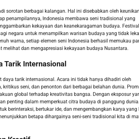
adi sorotan berbagai kalangan. Hal ini disebabkan oleh keunikan
ap penampilannya, Indonesia membawa seni tradisional yang
menggambarkan kekayaan dan keanekaragaman budaya. Festival
bagi negara untuk menampilkan warisan budaya yang tidak lek
enuh warna, setiap elemen seni Indonesia berhasil memukau pa
dapat melihat dan mengapresiasi kekayaan budaya Nusantara.
 Tarik Internasional
daya tarik internasional. Acara ini tidak hanya dihadiri oleh
a, kritikus seni, dan penonton dari berbagai belahan dunia. Prom
ngakuan global terhadap kreativitas bangsa. Dengan eksposur ya
peran penting dalam memperkuat citra budaya di panggung dunia
uk berinteraksi, bertukar ide, dan mengembangkan karya yang 
 menunjukkan betapa dihargainya seni-seni tradisional kita di ma