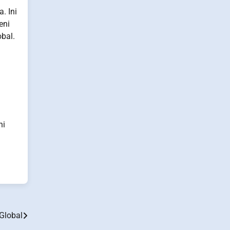
. Ini
eni
bal.
ni
Global