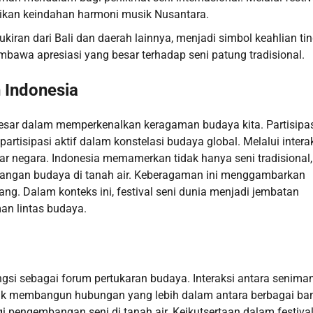
ikan keindahan harmoni musik Nusantara.
ukiran dari Bali dan daerah lainnya, menjadi simbol keahlian tin
bawa apresiasi yang besar terhadap seni patung tradisional.
 Indonesia
 besar dalam memperkenalkan keragaman budaya kita. Partisipa
rtisipasi aktif dalam konstelasi budaya global. Melalui intera
ntar negara. Indonesia memamerkan tidak hanya seni tradisional,
mbangan budaya di tanah air. Keberagaman ini menggambarkan
ng. Dalam konteks ini, festival seni dunia menjadi jembatan
n lintas budaya.
ngsi sebagai forum pertukaran budaya. Interaksi antara senima
tuk membangun hubungan yang lebih dalam antara berbagai ba
gi pengembangan seni di tanah air. Keikutsertaan dalam festiva