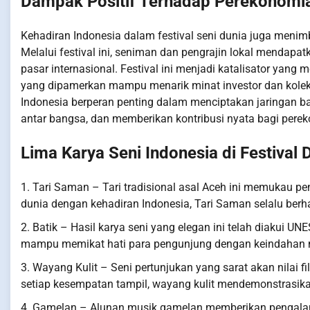
Dampak Positif Terhadap Perekonomia
Kehadiran Indonesia dalam festival seni dunia juga menim
Melalui festival ini, seniman dan pengrajin lokal menda
pasar internasional. Festival ini menjadi katalisator yang
yang dipamerkan mampu menarik minat investor dan kolekt
Indonesia berperan penting dalam menciptakan jaringan ba
antar bangsa, dan memberikan kontribusi nyata bagi perek
Lima Karya Seni Indonesia di Festival 
1. Tari Saman – Tari tradisional asal Aceh ini memukau p
dunia dengan kehadiran Indonesia, Tari Saman selalu ber
2. Batik – Hasil karya seni yang elegan ini telah diakui U
mampu memikat hati para pengunjung dengan keindahan mo
3. Wayang Kulit – Seni pertunjukan yang sarat akan nilai fi
setiap kesempatan tampil, wayang kulit mendemonstrasi
4. Gamelan – Alunan musik gamelan memberikan pengalama