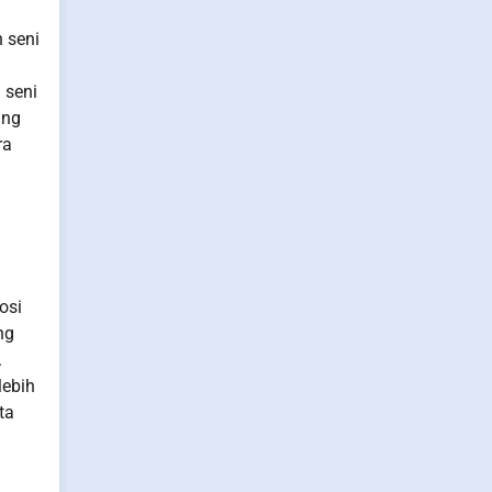
 seni
 seni
ang
ra
osi
ng
.
lebih
ta