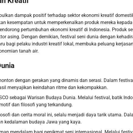
n Kreatif
bulkan dampak positif terhadap sektor ekonomi kreatif domesti
patkan kesempatan untuk memperkenalkan produk mereka kepada
 mendorong pertumbuhan ekonomi kreatif di Indonesia. Produk se
or asing. Dengan demikian, festival seni dunia dengan kehadi
ru bagi pelaku industri kreatif lokal, membuka peluang kerjas
onomian tanah air.
Dunia
enonton dengan gerakan yang dinamis dan serasi. Dalam festiva
hasil menyajikan keindahan ritme dan kekompakkan.
NESCO sebagai Warisan Budaya Dunia. Melalui festival, batik Ind
tif dan filosofi yang terkandung.
losofi dan cerita moral ini, selalu menjadi daya tarik utama. Da
kan kedalaman budaya Jawa yang kaya.
n mendalam bagi penikmat seni internasional. Melalui festiv