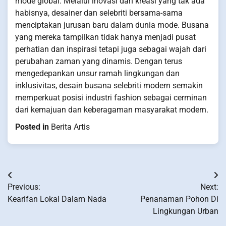
mode global. Melalui inovasi dan kreasi yang tak ada
habisnya, desainer dan selebriti bersama-sama
menciptakan jurusan baru dalam dunia mode. Busana
yang mereka tampilkan tidak hanya menjadi pusat
perhatian dan inspirasi tetapi juga sebagai wajah dari
perubahan zaman yang dinamis. Dengan terus
mengedepankan unsur ramah lingkungan dan
inklusivitas, desain busana selebriti modern semakin
memperkuat posisi industri fashion sebagai cerminan
dari kemajuan dan keberagaman masyarakat modern.
Posted in
Berita Artis
Post
Previous:
Next:
navigation
Kearifan Lokal Dalam Nada
Penanaman Pohon Di
Lingkungan Urban