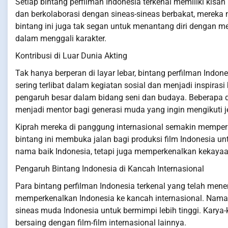
Setiap bintang perfilman Indonesia terkenal memiliki kisah 
dan berkolaborasi dengan sineas-sineas berbakat, mereka 
bintang ini juga tak segan untuk menantang diri dengan
dalam menggali karakter.
Kontribusi di Luar Dunia Akting
Tak hanya berperan di layar lebar, bintang perfilman Indones
sering terlibat dalam kegiatan sosial dan menjadi inspiras
pengaruh besar dalam bidang seni dan budaya. Beberapa d
menjadi mentor bagi generasi muda yang ingin mengikuti j
Kiprah mereka di panggung internasional semakin memperk
bintang ini membuka jalan bagi produksi film Indonesia un
nama baik Indonesia, tetapi juga memperkenalkan kekayaa
Pengaruh Bintang Indonesia di Kancah Internasional
Para bintang perfilman Indonesia terkenal yang telah me
memperkenalkan Indonesia ke kancah internasional. Nama-
sineas muda Indonesia untuk bermimpi lebih tinggi. Kary
bersaing dengan film-film internasional lainnya.