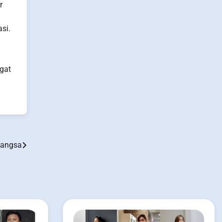
r
si.
gat
Bangsa