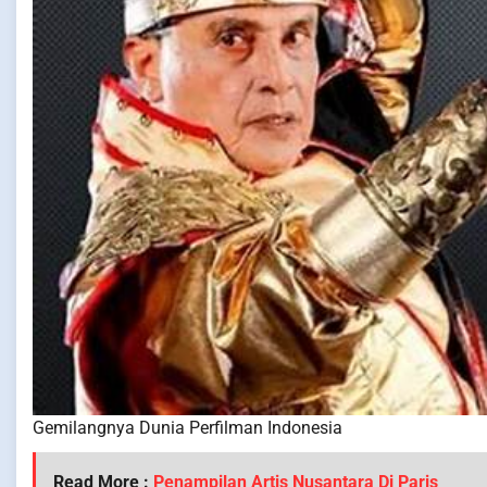
Gemilangnya Dunia Perfilman Indonesia
Read More :
Penampilan Artis Nusantara Di Paris