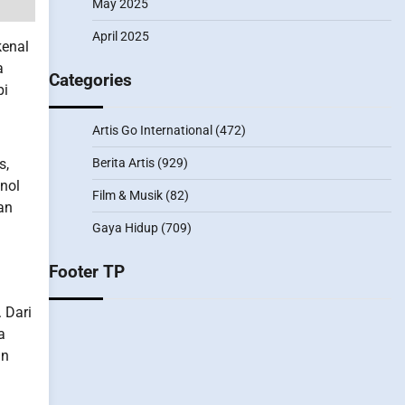
May 2025
April 2025
kenal
a
Categories
pi
Artis Go International
(472)
s,
Berita Artis
(929)
 nol
Film & Musik
(82)
an
Gaya Hidup
(709)
Footer TP
 Dari
a
an