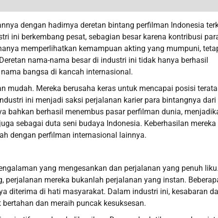
nnya dengan hadirnya deretan bintang perfilman Indonesia ter
stri ini berkembang pesat, sebagian besar karena kontribusi par
idak hanya memperlihatkan kemampuan akting yang mumpuni, teta
etan nama-nama besar di industri ini tidak hanya berhasil
nama bangsa di kancah internasional.
gan mudah. Mereka berusaha keras untuk mencapai posisi terata
dustri ini menjadi saksi perjalanan karier para bintangnya dari
ya bahkan berhasil menembus pasar perfilman dunia, menjadik
juga sebagai duta seni budaya Indonesia. Keberhasilan mereka
ah dengan perfilman internasional lainnya.
h pengalaman yang mengesankan dan perjalanan yang penuh liku.
, perjalanan mereka bukanlah perjalanan yang instan. Beberap
 diterima di hati masyarakat. Dalam industri ini, kesabaran d
at bertahan dan meraih puncak kesuksesan.