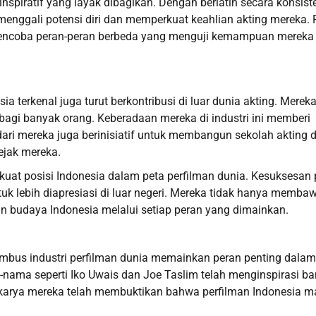
inspiratif yang layak dibagikan. Dengan berlatih secara konsist
menggali potensi diri dan memperkuat keahlian akting mereka. 
 mencoba peran-peran berbeda yang menguji kemampuan mereka
ia terkenal juga turut berkontribusi di luar dunia akting. Merek
i bagi banyak orang. Keberadaan mereka di industri ini memberi
ari mereka juga berinisiatif untuk membangun sekolah akting 
ejak mereka.
uat posisi Indonesia dalam peta perfilman dunia. Kesuksesan 
tuk lebih diapresiasi di luar negeri. Mereka tidak hanya memba
n budaya Indonesia melalui setiap peran yang dimainkan.
nembus industri perfilman dunia memainkan peran penting dalam
nama seperti Iko Uwais dan Joe Taslim telah menginspirasi b
a-karya mereka telah membuktikan bahwa perfilman Indonesia