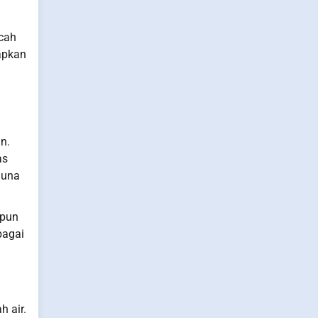
ncah
apkan
n.
as
guna
upun
bagai
 air.