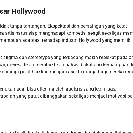
asar Hollywood
dak tanpa tantangan. Ekspektasi dan persaingan yang ketat
ra artis harus siap menghadapi kompetisi sengit sekaligus ma
kemampuan adaptasi terhadap industri Hollywood yang memiliki
.
t stigma dan stereotype yang terkadang masih melekat pada ar
icapai, mereka telah membuktikan bahwa bakat dan kemampuan t
n hingga pelatih akting menjadi aset berharga bagi mereka unt
perlukan agar bisa diterima oleh audiens yang lebih luas.
paian yang patut dibanggakan sekaligus menjadi motivasi ba
ah hasil dari kerja keras, komitmen, dan dukungan lintas sek