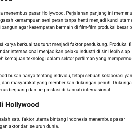
sia menembus pasar Hollywood. Perjalanan panjang ini memerl
 mengasah kemampuan seni peran tanpa henti menjadi kunci utama
dibangun agar kesempatan bermain di film-film produksi besar b
 karya berkualitas turut menjadi faktor pendukung. Produksi f
r internasional menjadikan pelaku industri di sini lebih siap
oleh kemajuan teknologi dalam sektor perfilman yang memperm
od bukan hanya tentang individu, tetapi sebuah kolaborasi ya
ri, dan masyarakat yang memberikan dukungan penuh. Dukungan
us berjuang dan berprestasi di kancah internasional.
di Hollywood
h salah satu faktor utama bintang Indonesia menembus pasar
an aktor dari seluruh dunia.