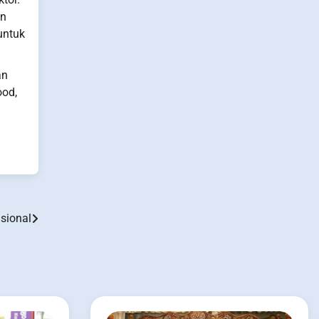
an
untuk
an
ood,
sional