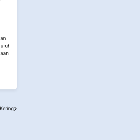
dan
luruh
gaan
Kering