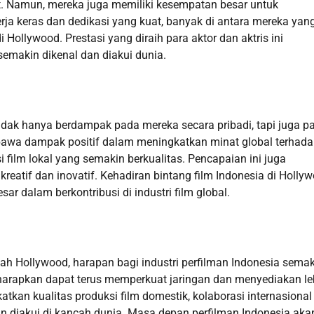
t. Namun, mereka juga memiliki kesempatan besar untuk
ja keras dan dedikasi yang kuat, banyak di antara mereka yan
Hollywood. Prestasi yang diraih para aktor dan aktris ini
emakin dikenal dan diakui dunia.
tidak hanya berdampak pada mereka secara pribadi, tapi juga p
embawa dampak positif dalam meningkatkan minat global terhad
 film lokal yang semakin berkualitas. Pencapaian ini juga
reatif dan inovatif. Kehadiran bintang film Indonesia di Holly
 dalam berkontribusi di industri film global.
ah Hollywood, harapan bagi industri perfilman Indonesia sema
iharapkan dapat terus memperkuat jaringan dan menyediakan le
tkan kualitas produksi film domestik, kolaborasi internasional
kin diakui di kancah dunia. Masa depan perfilman Indonesia aka