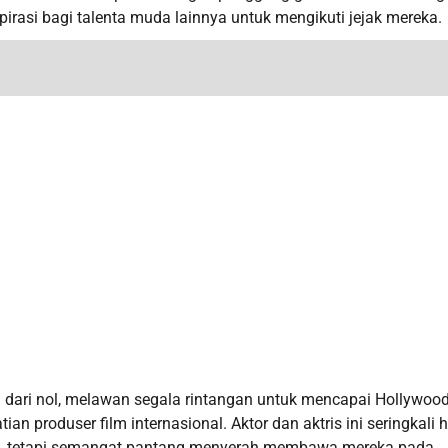
pirasi bagi talenta muda lainnya untuk mengikuti jejak mereka.
 dari nol, melawan segala rintangan untuk mencapai Hollywood
n produser film internasional. Aktor dan aktris ini seringkali 
da, tetapi semangat pantang menyerah membawa mereka pada