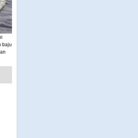
ni
h baju
tan