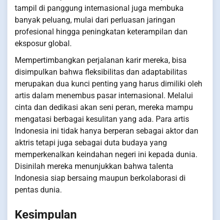
tampil di panggung internasional juga membuka
banyak peluang, mulai dari perluasan jaringan
profesional hingga peningkatan keterampilan dan
eksposur global.
Mempertimbangkan perjalanan karir mereka, bisa
disimpulkan bahwa fleksibilitas dan adaptabilitas
merupakan dua kunci penting yang harus dimiliki oleh
artis dalam menembus pasar internasional. Melalui
cinta dan dedikasi akan seni peran, mereka mampu
mengatasi berbagai kesulitan yang ada. Para artis
Indonesia ini tidak hanya berperan sebagai aktor dan
aktris tetapi juga sebagai duta budaya yang
memperkenalkan keindahan negeri ini kepada dunia.
Disinilah mereka menunjukkan bahwa talenta
Indonesia siap bersaing maupun berkolaborasi di
pentas dunia.
Kesimpulan