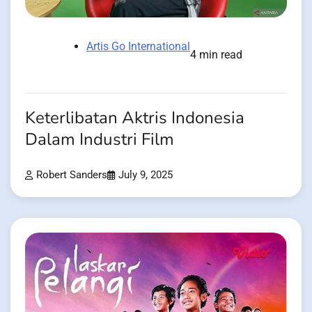
Artis Go International
4 min read
Keterlibatan Aktris Indonesia
Dalam Industri Film
Robert Sanders
July 9, 2025