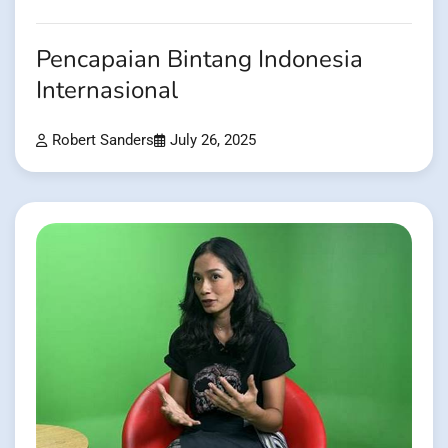
Pencapaian Bintang Indonesia
Internasional
Robert Sanders
July 26, 2025