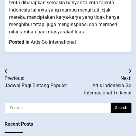
tentu diharapkan semakin banyak talenta-talenta
Indonesia lainnya yang mampu mengikuti jejak
mereka, menciptakan karya-karya yang tidak hanya
menghibur tetapi juga menginspirasi dan memberi
nilai tambah bagi masyarakat luas.
Posted in
Artis Go International
Post
Previous:
Next:
navigation
Jadwal Pagi Bintang Populer
Artis Indonesia Go
Internasional Terkenal
Search
for:
Recent Posts