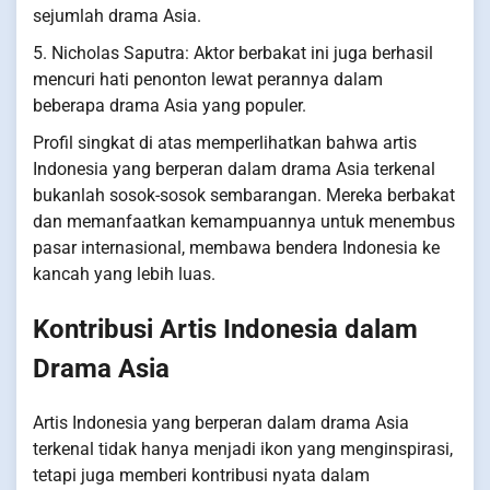
sejumlah drama Asia.
5. Nicholas Saputra: Aktor berbakat ini juga berhasil
mencuri hati penonton lewat perannya dalam
beberapa drama Asia yang populer.
Profil singkat di atas memperlihatkan bahwa artis
Indonesia yang berperan dalam drama Asia terkenal
bukanlah sosok-sosok sembarangan. Mereka berbakat
dan memanfaatkan kemampuannya untuk menembus
pasar internasional, membawa bendera Indonesia ke
kancah yang lebih luas.
Kontribusi Artis Indonesia dalam
Drama Asia
Artis Indonesia yang berperan dalam drama Asia
terkenal tidak hanya menjadi ikon yang menginspirasi,
tetapi juga memberi kontribusi nyata dalam