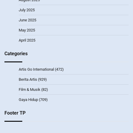
July 2025
June 2025
May 2025
April 2025
Categories
Artis Go International
(472)
Berita Artis
(929)
Film & Musik
(82)
Gaya Hidup
(709)
Footer TP