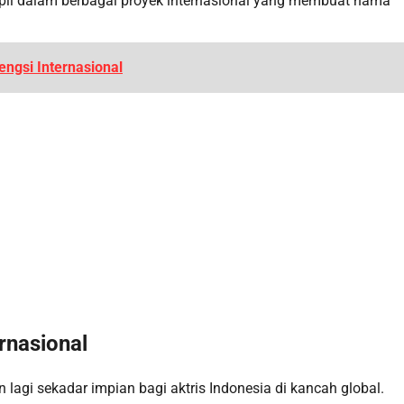
ampil dalam berbagai proyek internasional yang membuat nama
ngsi Internasional
rnasional
n lagi sekadar impian bagi aktris Indonesia di kancah global.