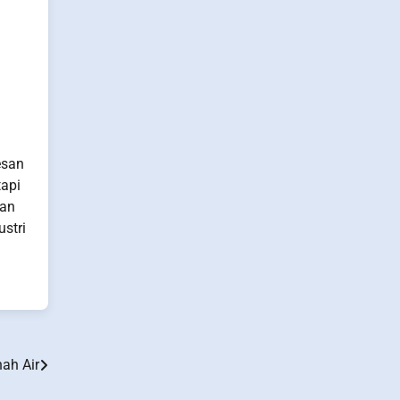
esan
tapi
gan
ustri
nah Air