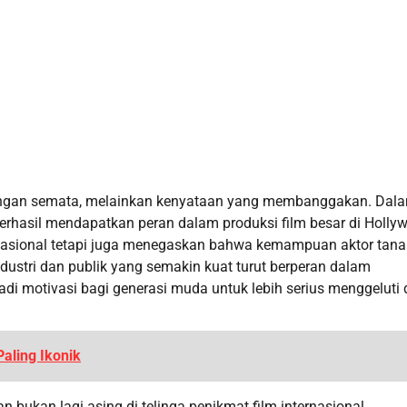
angan semata, melainkan kenyataan yang membanggakan. Dal
 berhasil mendapatkan peran dalam produksi film besar di Holly
sional tetapi juga menegaskan bahwa kemampuan aktor tanah
dustri dan publik yang semakin kuat turut berperan dalam
adi motivasi bagi generasi muda untuk lebih serius menggeluti 
aling Ikonik
 bukan lagi asing di telinga penikmat film internasional.