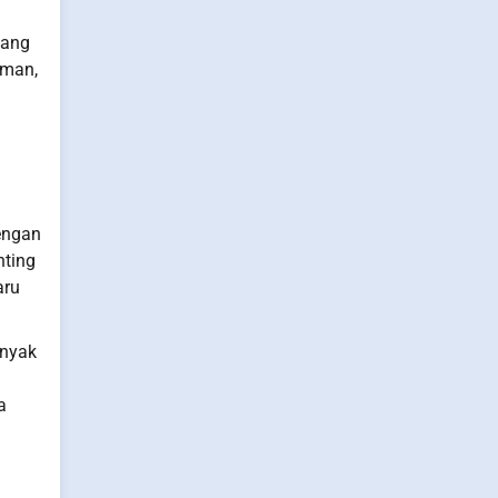
uang
aman,
engan
nting
aru
anyak
a