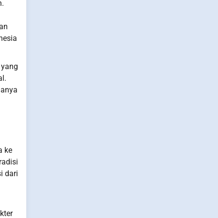
n.
dan
nesia
 yang
l.
hanya
a ke
adisi
i dari
kter