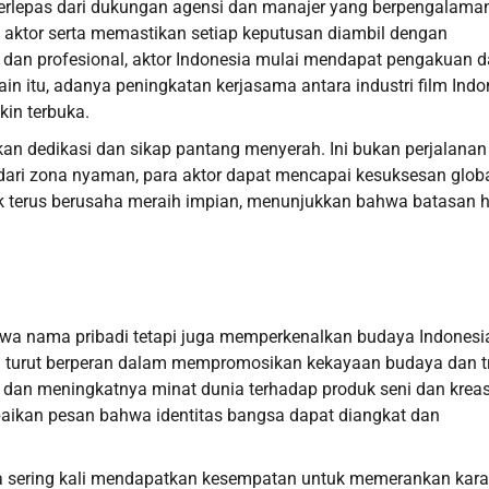
erlepas dari dukungan agensi dan manajer yang berpengalama
a aktor serta memastikan setiap keputusan diambil dengan
 dan profesional, aktor Indonesia mulai mendapat pengakuan 
ain itu, adanya peningkatan kerjasama antara industri film Indo
in terbuka.
 dedikasi dan sikap pantang menyerah. Ini bukan perjalanan
dari zona nyaman, para aktor dapat mencapai kesuksesan globa
uk terus berusaha meraih impian, menunjukkan bahwa batasan 
a nama pribadi tetapi juga memperkenalkan budaya Indonesi
ka turut berperan dalam mempromosikan kekayaan budaya dan tr
a dan meningkatnya minat dunia terhadap produk seni dan kreas
paikan pesan bahwa identitas bangsa dapat diangkat dan
sia sering kali mendapatkan kesempatan untuk memerankan kara