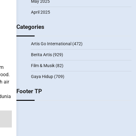
May 2025
April 2025
Categories
Artis Go International
(472)
Berita Artis
(929)
Film & Musik
(82)
am
wood.
Gaya Hidup
(709)
 air
Footer TP
dunia