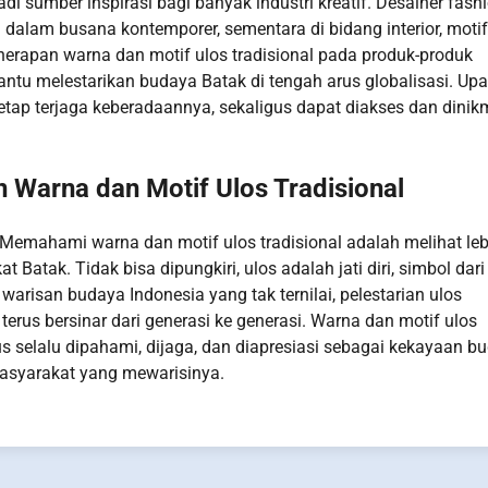
di sumber inspirasi bagi banyak industri kreatif. Desainer fash
lam busana kontemporer, sementara di bidang interior, motif
enerapan warna dan motif ulos tradisional pada produk-produk
 melestarikan budaya Batak di tengah arus globalisasi. Upa
tap terjaga keberadaannya, sekaligus dapat diakses dan dinik
Warna dan Motif Ulos Tradisional
. Memahami warna dan motif ulos tradisional adalah melihat leb
 Batak. Tidak bisa dipungkiri, ulos adalah jati diri, simbol dari
warisan budaya Indonesia yang tak ternilai, pelestarian ulos
rus bersinar dari generasi ke generasi. Warna dan motif ulos
rus selalu dipahami, dijaga, dan diapresiasi sebagai kekayaan b
asyarakat yang mewarisinya.