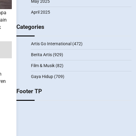
May 2025
April 2025
apa
ain
Categories
k
Artis Go International
(472)
Berita Artis
(929)
Film & Musik
(82)
n
Gaya Hidup
(709)
ren
Footer TP