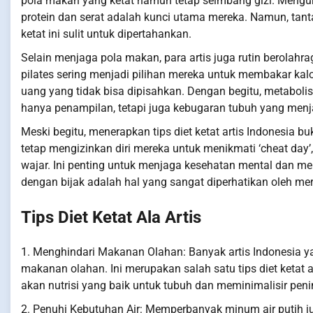
pola makan yang ketat namun tetap seimbang gizi. Mengu
protein dan serat adalah kunci utama mereka. Namun, tanta
ketat ini sulit untuk dipertahankan.
Selain menjaga pola makan, para artis juga rutin berolahrag
pilates sering menjadi pilihan mereka untuk membakar kalo
uang yang tidak bisa dipisahkan. Dengan begitu, metabolis
hanya penampilan, tetapi juga kebugaran tubuh yang menja
Meski begitu, menerapkan tips diet ketat artis Indonesia b
tetap mengizinkan diri mereka untuk menikmati ‘cheat da
wajar. Ini penting untuk menjaga kesehatan mental dan me
dengan bijak adalah hal yang sangat diperhatikan oleh me
Tips Diet Ketat Ala Artis
1. Menghindari Makanan Olahan: Banyak artis Indonesia 
makanan olahan. Ini merupakan salah satu tips diet ketat
akan nutrisi yang baik untuk tubuh dan meminimalisir pe
2. Penuhi Kebutuhan Air: Memperbanyak minum air putih juga