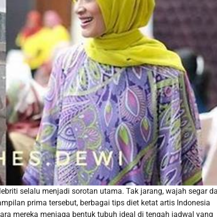
ebriti selalu menjadi sorotan utama. Tak jarang, wajah segar d
pilan prima tersebut, berbagai tips diet ketat artis Indonesia
ara mereka menjaga bentuk tubuh ideal di tengah jadwal yang