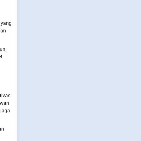
 yang
nan
un,
t
tivasi
lawan
njaga
an