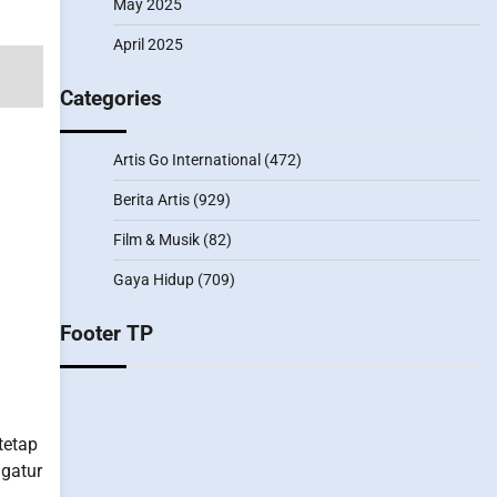
May 2025
April 2025
Categories
Artis Go International
(472)
Berita Artis
(929)
Film & Musik
(82)
Gaya Hidup
(709)
Footer TP
tetap
ngatur