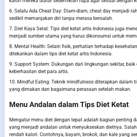
kalori mereka diatur sedemikian rupa agar sesuai dengan k
6. Selalu Ada Cheat Day: Diam-diam, cheat day menjadi rahas
sedikit memanjakan diri tanpa merasa bersalah.
7. Diet Kaya Serat: Tips diet ketat artis Indonesia juga 
menjadi sumber utama yang harus dikonsumsi untuk mem
8. Mental Health: Selain fisik, perhatian terhadap kesehata
ditekankan dalam tips diet ketat artis Indonesia.
9. Support System: Dukungan dari lingkungan sekitar, baik
keberhasilan diet para artis.
10. Mindful Eating: Teknik mindfulness diterapkan dalam ti
yang dimakan dan bagaimana perasaan setelah makan.
Menu Andalan dalam Tips Diet Ketat
Mengatur menu diet dengan tepat adalah bagian penting dal
yang menjadi andalan untuk menyukseskan dietnya. Salah
rendah kalori. Contohnya, bayam, brokoli, dan kale yang se