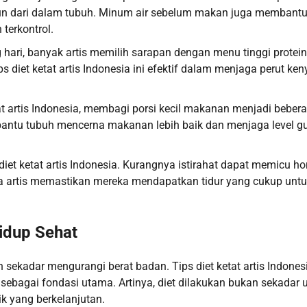
 dari dalam tubuh. Minum air sebelum makan juga membant
terkontrol.
 hari, banyak artis memilih sarapan dengan menu tinggi protein
ps diet ketat artis Indonesia ini efektif dalam menjaga perut ke
tat artis Indonesia, membagi porsi kecil makanan menjadi beber
bantu tubuh mencerna makanan lebih baik dan menjaga level g
 diet ketat artis Indonesia. Kurangnya istirahat dapat memicu h
ra artis memastikan mereka mendapatkan tidur yang cukup unt
idup Sehat
 sekadar mengurangi berat badan. Tips diet ketat artis Indones
ebagai fondasi utama. Artinya, diet dilakukan bukan sekadar 
k yang berkelanjutan.