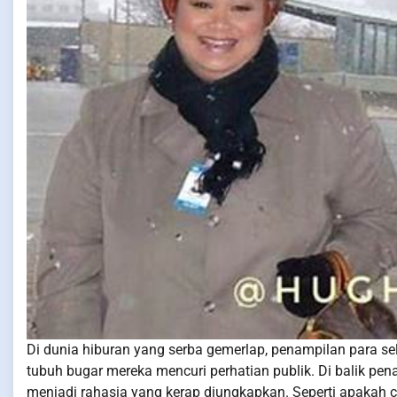
Di dunia hiburan yang serba gemerlap, penampilan para sel
tubuh bugar mereka mencuri perhatian publik. Di balik penam
menjadi rahasia yang kerap diungkapkan. Seperti apakah c