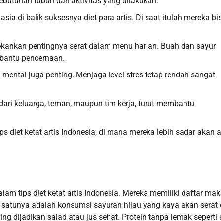
ebutuhan tubuh dan aktivitas yang dilakukan.
ia di balik suksesnya diet para artis. Di saat itulah mereka bi
menekankan pentingnya serat dalam menu harian. Buah dan sayur
bantu pencernaan.
n mental juga penting. Menjaga level stres tetap rendah sangat
 dari keluarga, teman, maupun tim kerja, turut membantu
ps diet ketat artis Indonesia, di mana mereka lebih sadar akan 
am tips diet ketat artis Indonesia. Mereka memiliki daftar ma
 satunya adalah konsumsi sayuran hijau yang kaya akan serat
ring dijadikan salad atau jus sehat. Protein tanpa lemak sepert