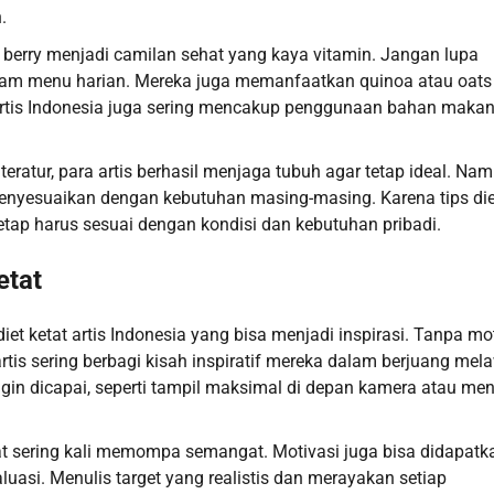
.
n berry menjadi camilan sehat yang kaya vitamin. Jangan lupa
am menu harian. Mereka juga memanfaatkan quinoa atau oats
at artis Indonesia juga sering mencakup penggunaan bahan maka
tur, para artis berhasil menjaga tubuh agar tetap ideal. Nam
menyesuaikan dengan kebutuhan masing-masing. Karena tips die
tetap harus sesuai dengan kondisi dan kebutuhan pribadi.
etat
et ketat artis Indonesia yang bisa menjadi inspirasi. Tanpa mo
artis sering berbagi kisah inspiratif mereka dalam berjuang me
gin dicapai, seperti tampil maksimal di depan kamera atau me
at sering kali memompa semangat. Motivasi juga bisa didapatk
luasi. Menulis target yang realistis dan merayakan setiap