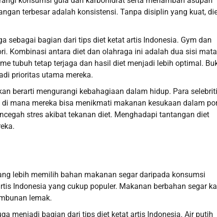
rangi konsumsi gula dan karbohidrat serta menambah asupan
ngan terbesar adalah konsistensi. Tanpa disiplin yang kuat, die
a sebagai bagian dari tips diet ketat artis Indonesia. Gym dan
ri. Kombinasi antara diet dan olahraga ini adalah dua sisi mata
me tubuh tetap terjaga dan hasil diet menjadi lebih optimal. Bu
di prioritas utama mereka.
ukan berarti mengurangi kebahagiaan dalam hidup. Para selebriti
y’, di mana mereka bisa menikmati makanan kesukaan dalam por
ncegah stres akibat tekanan diet. Menghadapi tantangan diet
reka.
yang lebih memilih bahan makanan segar daripada konsumsi
 artis Indonesia yang cukup populer. Makanan berbahan segar k
nimbunan lemak.
 menjadi bagian dari tips diet ketat artis Indonesia. Air putih